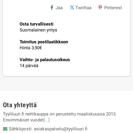
Jaa
Twiittaa
Pinterest
Osta turvallisesti
Suomalainen yritys
Toimitus postilaatikkoon
Hinta 3,90€
Vaihto- ja palautusoikeus
14 päivää
Ota yhteyttä
Tyyliluuri.fi nettikauppa on perustettu maaliskuussa 2013.
Ensimmäiset vuodet
[...]
Sähköposti: asiakaspalvelu@tyyliluuri.fi