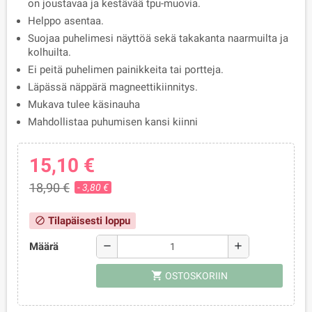
on joustavaa ja kestävää tpu-muovia.
Helppo asentaa.
Suojaa puhelimesi näyttöä sekä takakanta naarmuilta ja
kolhuilta.
Ei peitä puhelimen painikkeita tai portteja.
Läpässä näppärä magneettikiinnitys.
Mukava tulee käsinauha
Mahdollistaa puhumisen kansi kiinni
15,10 €
18,90 €
- 3,80 €
Tilapäisesti loppu
block
Määrä
remove
add
shopping_cart
OSTOSKORIIN