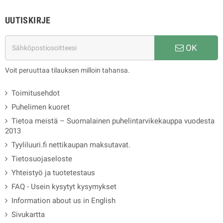
UUTISKIRJE
OK
Voit peruuttaa tilauksen milloin tahansa.
Toimitusehdot
Puhelimen kuoret
Tietoa meistä – Suomalainen puhelintarvikekauppa vuodesta
2013
Tyyliluuri.fi nettikaupan maksutavat.
Tietosuojaseloste
Yhteistyö ja tuotetestaus
FAQ - Usein kysytyt kysymykset
Information about us in English
Sivukartta