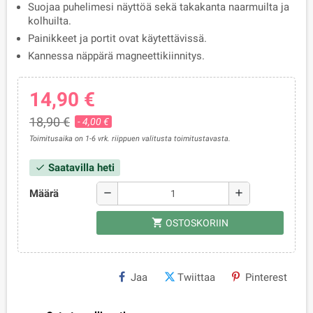
Suojaa puhelimesi näyttöä sekä takakanta naarmuilta ja
kolhuilta.
Painikkeet ja portit ovat käytettävissä.
Kannessa näppärä magneettikiinnitys.
14,90 €
18,90 €
- 4,00 €
Toimitusaika on 1-6 vrk. riippuen valitusta toimitustavasta.
Saatavilla heti
check
Määrä
remove
add
shopping_cart
OSTOSKORIIN
Jaa
Twiittaa
Pinterest