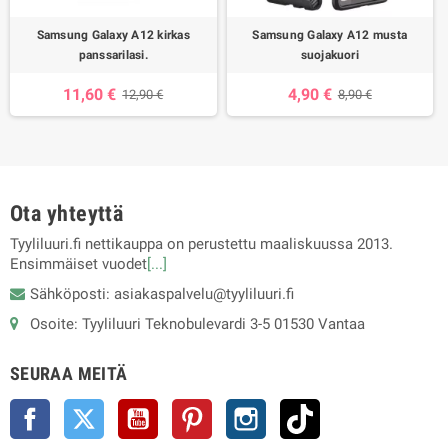
Samsung Galaxy A12 kirkas
Samsung Galaxy A12 musta
panssarilasi.
suojakuori
11,60 €
4,90 €
12,90 €
8,90 €
Ota yhteyttä
Tyyliluuri.fi nettikauppa on perustettu maaliskuussa 2013.
Ensimmäiset vuodet
[...]
Sähköposti: asiakaspalvelu@tyyliluuri.fi
Osoite: Tyyliluuri Teknobulevardi 3-5 01530 Vantaa
SEURAA MEITÄ
Facebook
Twitter
YouTube
Pinterest
Instagram
TikTok