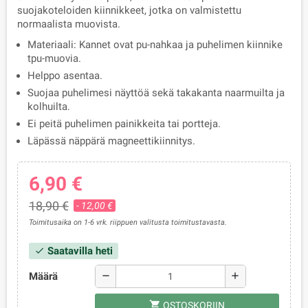
suojakoteloiden kiinnikkeet, jotka on valmistettu
normaalista muovista.
Materiaali: Kannet ovat pu-nahkaa ja puhelimen kiinnike
tpu-muovia.
Helppo asentaa.
Suojaa puhelimesi näyttöä sekä takakanta naarmuilta ja
kolhuilta.
Ei peitä puhelimen painikkeita tai portteja.
Läpässä näppärä magneettikiinnitys.
6,90 €
18,90 €
- 12,00 €
Toimitusaika on 1-6 vrk. riippuen valitusta toimitustavasta.
Saatavilla heti
check
Määrä
remove
add
shopping_cart
OSTOSKORIIN