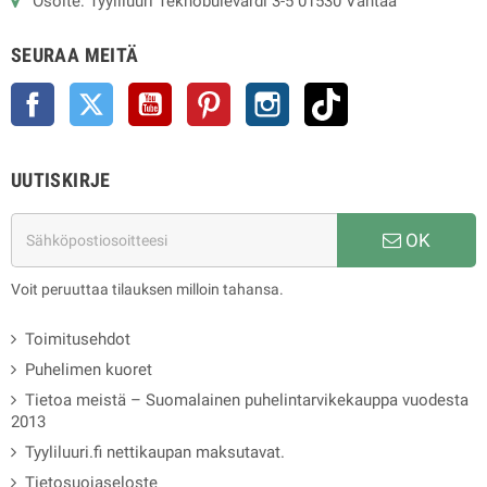
Osoite: Tyyliluuri Teknobulevardi 3-5 01530 Vantaa
SEURAA MEITÄ
Facebook
Twitter
YouTube
Pinterest
Instagram
TikTok
UUTISKIRJE
OK
Voit peruuttaa tilauksen milloin tahansa.
Toimitusehdot
Puhelimen kuoret
Tietoa meistä – Suomalainen puhelintarvikekauppa vuodesta
2013
Tyyliluuri.fi nettikaupan maksutavat.
Tietosuojaseloste