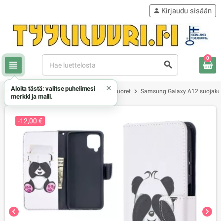
Kirjaudu sisään
person
0
view_headline
search
×
Aloita tästä: valitse puhelimesi
chevron_right
chevron_right
chevron_right
Samsung
Samsung Galaxy A12 kuoret
Samsung Galaxy A12 suojakot
merkki ja malli.
-12,00 €
chevron_left
chevron_right