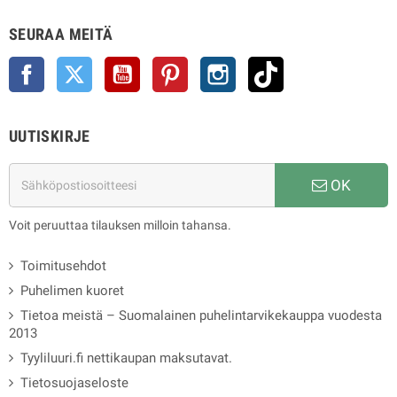
SEURAA MEITÄ
Facebook
Twitter
YouTube
Pinterest
Instagram
TikTok
UUTISKIRJE
OK
Voit peruuttaa tilauksen milloin tahansa.
Toimitusehdot
Puhelimen kuoret
Tietoa meistä – Suomalainen puhelintarvikekauppa vuodesta
2013
Tyyliluuri.fi nettikaupan maksutavat.
Tietosuojaseloste