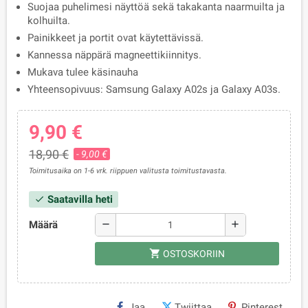
Suojaa puhelimesi näyttöä sekä takakanta naarmuilta ja
kolhuilta.
Painikkeet ja portit ovat käytettävissä.
Kannessa näppärä magneettikiinnitys.
Mukava tulee käsinauha
Yhteensopivuus: Samsung Galaxy A02s ja Galaxy A03s.
9,90 €
18,90 €
- 9,00 €
Toimitusaika on 1-6 vrk. riippuen valitusta toimitustavasta.
Saatavilla heti
check
Määrä
remove
add
shopping_cart
OSTOSKORIIN
Jaa
Twiittaa
Pinterest