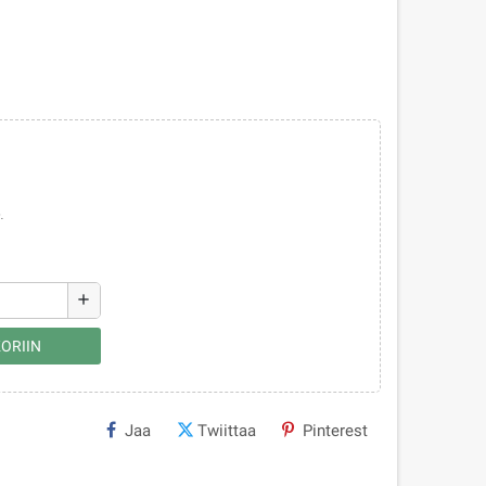
.
add
ORIIN
Jaa
Twiittaa
Pinterest