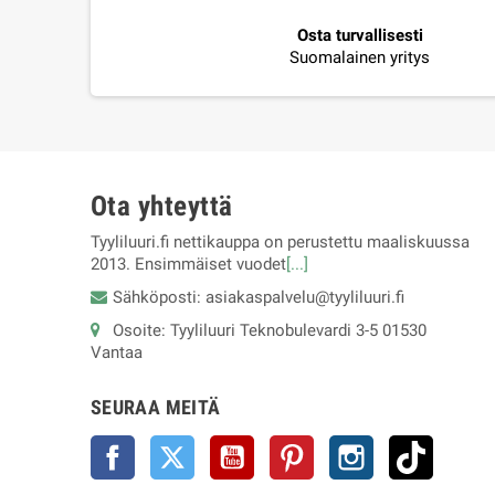
Osta turvallisesti
Suomalainen yritys
Ota yhteyttä
Tyyliluuri.fi nettikauppa on perustettu maaliskuussa
2013. Ensimmäiset vuodet
[...]
Sähköposti: asiakaspalvelu@tyyliluuri.fi
Osoite: Tyyliluuri Teknobulevardi 3-5 01530
Vantaa
SEURAA MEITÄ
Facebook
Twitter
YouTube
Pinterest
Instagram
TikTok