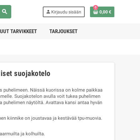
0
search
person
Kirjaudu sisään
0,00 €
UUT TARVIKKEET
TARJOUKSET
iset suojakotelo
s puhelimeen. Näissä kuorissa on kolme paikkaa
limelle. Suojakotelon avulla voit tukea puhelimen
a puhelimen näytöltä. Avattava kansi antaa hyvän
men kiinnike on joustavaa ja kestävää tpu-muovia.
armuilta ja kolhuilta.