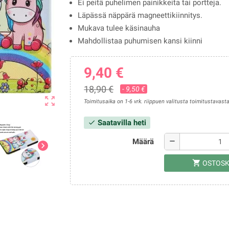
Ei peitä puhelimen painikkeita tai portteja.
Läpässä näppärä magneettikiinnitys.
Mukava tulee käsinauha
Mahdollistaa puhumisen kansi kiinni
9,40 €
18,90 €
- 9,50 €
zoom_out_map
Toimitusaika on 1-6 vrk. riippuen valitusta toimitustavasta
Saatavilla heti
check
Määrä
remove
chevron_right
shopping_cart
OSTOSK