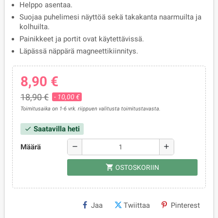
Helppo asentaa.
Suojaa puhelimesi näyttöä sekä takakanta naarmuilta ja
kolhuilta.
Painikkeet ja portit ovat käytettävissä.
Läpässä näppärä magneettikiinnitys.
8,90 €
18,90 €
- 10,00 €
Toimitusaika on 1-6 vrk. riippuen valitusta toimitustavasta.
Saatavilla heti
check
Määrä
remove
add
shopping_cart
OSTOSKORIIN
Jaa
Twiittaa
Pinterest