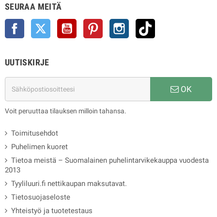
SEURAA MEITÄ
Facebook
Twitter
YouTube
Pinterest
Instagram
TikTok
UUTISKIRJE
OK
Voit peruuttaa tilauksen milloin tahansa.
Toimitusehdot
Puhelimen kuoret
Tietoa meistä – Suomalainen puhelintarvikekauppa vuodesta
2013
Tyyliluuri.fi nettikaupan maksutavat.
Tietosuojaseloste
Yhteistyö ja tuotetestaus