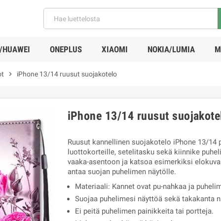
/HUAWEI
ONEPLUS
XIAOMI
NOKIA/LUMIA
M
ot
chevron_right
iPhone 13/14 ruusut suojakotelo
iPhone 13/14 ruusut suojakote
Ruusut kannellinen suojakotelo iPhone 13/14 
luottokorteille, setelitasku sekä kiinnike puhe
vaaka-asentoon ja katsoa esimerkiksi elokuva
antaa suojan puhelimen näytölle.
Materiaali: Kannet ovat pu-nahkaa ja puheli
Suojaa puhelimesi näyttöä sekä takakanta na
Ei peitä puhelimen painikkeita tai portteja.