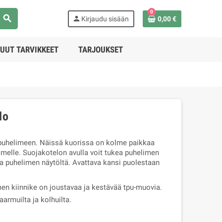
0
search
person
Kirjaudu sisään
0,00 €
UUT TARVIKKEET
TARJOUKSET
lo
puhelimeen. Näissä kuorissa on kolme paikkaa
limelle. Suojakotelon avulla voit tukea puhelimen
a puhelimen näytöltä. Avattava kansi puolestaan
men kiinnike on joustavaa ja kestävää tpu-muovia.
armuilta ja kolhuilta.