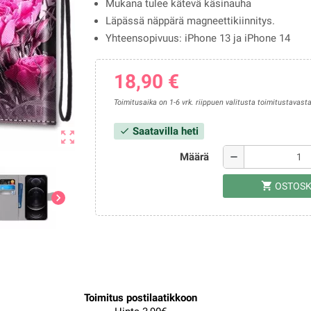
Mukana tulee kätevä käsinauha
Läpässä näppärä magneettikiinnitys.
Yhteensopivuus: iPhone 13 ja iPhone 14
18,90 €
Toimitusaika on 1-6 vrk. riippuen valitusta toimitustavasta
Saatavilla heti
check
zoom_out_map
Määrä
remove
shopping_cart
OSTOSK
chevron_right
Toimitus postilaatikkoon