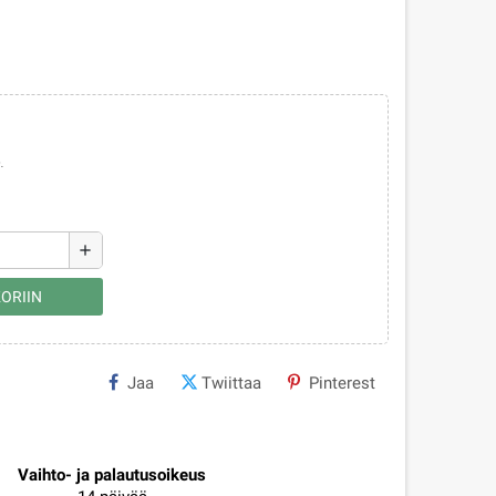
.
add
ORIIN
Jaa
Twiittaa
Pinterest
Vaihto- ja palautusoikeus