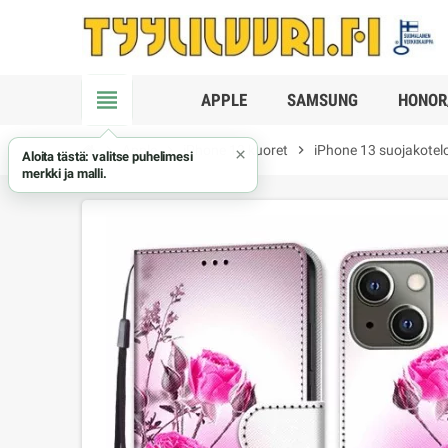
view_headline
APPLE
SAMSUNG
HONOR
chevron_right
Apple
chevron_right
iPhone 13 kuoret
chevron_right
iPhone 13 suojakotel
×
Aloita tästä: valitse puhelimesi
merkki ja malli.