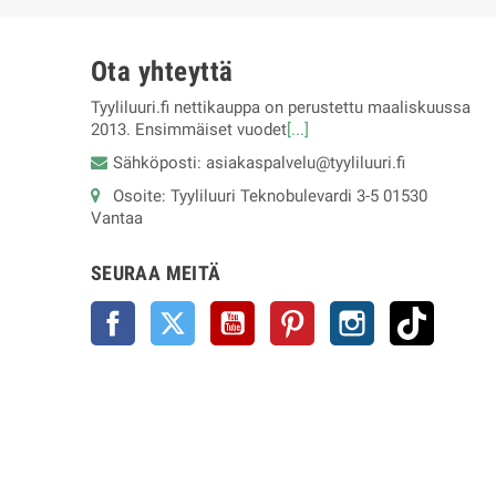
Ota yhteyttä
Tyyliluuri.fi nettikauppa on perustettu maaliskuussa
2013. Ensimmäiset vuodet
[...]
Sähköposti: asiakaspalvelu@tyyliluuri.fi
Osoite: Tyyliluuri Teknobulevardi 3-5 01530
Vantaa
SEURAA MEITÄ
Facebook
Twitter
YouTube
Pinterest
Instagram
TikTok