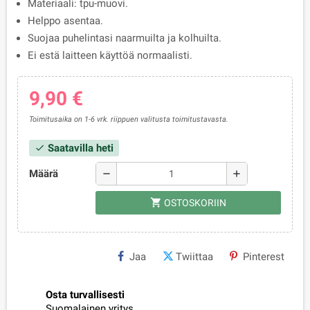
Materiaali: tpu-muovi.
Helppo asentaa.
Suojaa puhelintasi naarmuilta ja kolhuilta.
Ei estä laitteen käyttöä normaalisti.
9,90 €
Toimitusaika on 1-6 vrk. riippuen valitusta toimitustavasta.
Saatavilla heti
check
Määrä
remove
add
shopping_cart
OSTOSKORIIN
Jaa
Twiittaa
Pinterest
Osta turvallisesti
Suomalainen yritys