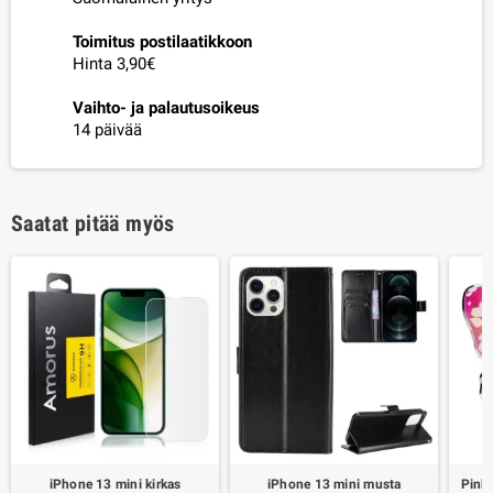
Toimitus postilaatikkoon
Hinta 3,90€
Vaihto- ja palautusoikeus
14 päivää
Saatat pitää myös
iPhone 13 mini kirkas
iPhone 13 mini musta
Pink