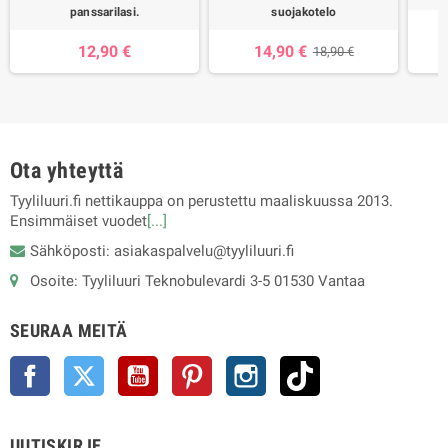
panssarilasi.
suojakotelo
12,90 €
14,90 €
18,90 €
Ota yhteyttä
Tyyliluuri.fi nettikauppa on perustettu maaliskuussa 2013.
Ensimmäiset vuodet
[...]
Sähköposti: asiakaspalvelu@tyyliluuri.fi
Osoite: Tyyliluuri Teknobulevardi 3-5 01530 Vantaa
SEURAA MEITÄ
Facebook
Twitter
YouTube
Pinterest
Instagram
TikTok
UUTISKIRJE