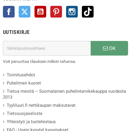
Facebook
Twitter
YouTube
Pinterest
Instagram
TikTok
UUTISKIRJE
OK
Voit peruuttaa tilauksen milloin tahansa.
Toimitusehdot
Puhelimen kuoret
Tietoa meistä – Suomalainen puhelintarvikekauppa vuodesta
2013
Tyyliluuri.fi nettikaupan maksutavat.
Tietosuojaseloste
Yhteistyö ja tuotetestaus
FAQ - Usein kysytyt kysymykset