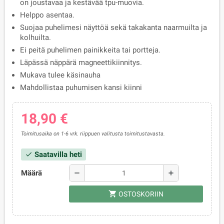
on joustavaa ja kestävää tpu-muovia.
Helppo asentaa.
Suojaa puhelimesi näyttöä sekä takakanta naarmuilta ja
kolhuilta.
Ei peitä puhelimen painikkeita tai portteja.
Läpässä näppärä magneettikiinnitys.
Mukava tulee käsinauha
Mahdollistaa puhumisen kansi kiinni
18,90 €
Toimitusaika on 1-6 vrk. riippuen valitusta toimitustavasta.
Saatavilla heti
check
Määrä
remove
add
shopping_cart
OSTOSKORIIN