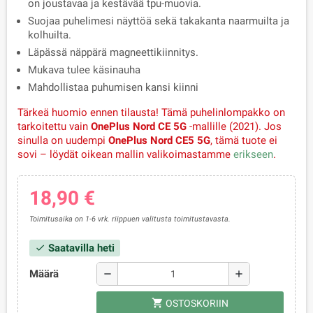
on joustavaa ja kestävää tpu-muovia.
Suojaa puhelimesi näyttöä sekä takakanta naarmuilta ja
kolhuilta.
Läpässä näppärä magneettikiinnitys.
Mukava tulee käsinauha
Mahdollistaa puhumisen kansi kiinni
Tärkeä huomio ennen tilausta!
Tämä puhelinlompakko on
tarkoitettu vain
OnePlus Nord CE 5G
-mallille (2021).
Jos
sinulla on uudempi
OnePlus Nord CE5 5G
, tämä tuote ei
sovi – löydät oikean mallin valikoimastamme
erikseen
.
18,90 €
Toimitusaika on 1-6 vrk. riippuen valitusta toimitustavasta.
Saatavilla heti
check
Määrä
remove
add
shopping_cart
OSTOSKORIIN