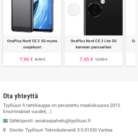
OnePlus Nord CE 2 5G musta
OnePlus Nord CE 3 Lite 5G
One
suojakuori
kameran panssarilasi
7,90 €
7,45 €
8,90 €
12,90 €
Ota yhteyttä
Tyyliluuri.fi nettikauppa on perustettu maaliskuussa 2013.
Ensimmäiset vuodet
[...]
Sähköposti: asiakaspalvelu@tyyliluuri.fi
Osoite: Tyyliluuri Teknobulevardi 3-5 01530 Vantaa