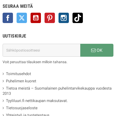
SEURAA MEITÄ
Facebook
Twitter
YouTube
Pinterest
Instagram
TikTok
UUTISKIRJE
OK
Voit peruuttaa tilauksen milloin tahansa.
Toimitusehdot
Puhelimen kuoret
Tietoa meistä – Suomalainen puhelintarvikekauppa vuodesta
2013
Tyyliluuri.fi nettikaupan maksutavat.
Tietosuojaseloste
Yhteistyö ja tuotetestaus