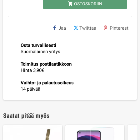
shopping_cart
OSTOSKORIIN
Jaa
Twiittaa
Pinterest
Osta turvallisesti
Suomalainen yritys
Toimitus postilaatikkoon
Hinta 3,90€
Vaihto- ja palautusoikeus
14 päivää
Saatat pitää myös