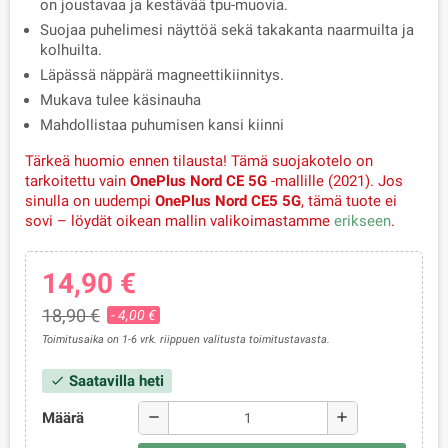
on joustavaa ja kestävää tpu-muovia.
Suojaa puhelimesi näyttöä sekä takakanta naarmuilta ja
kolhuilta.
Läpässä näppärä magneettikiinnitys.
Mukava tulee käsinauha
Mahdollistaa puhumisen kansi kiinni
Tärkeä huomio ennen tilausta!
Tämä suojakotelo on
tarkoitettu vain
OnePlus Nord CE 5G
-mallille (2021).
Jos
sinulla on uudempi
OnePlus Nord CE5 5G
, tämä tuote ei
sovi – löydät oikean mallin valikoimastamme
erikseen
.
14,90 €
18,90 €
- 4,00 €
Toimitusaika on 1-6 vrk. riippuen valitusta toimitustavasta.
Saatavilla heti
check
Määrä
remove
add