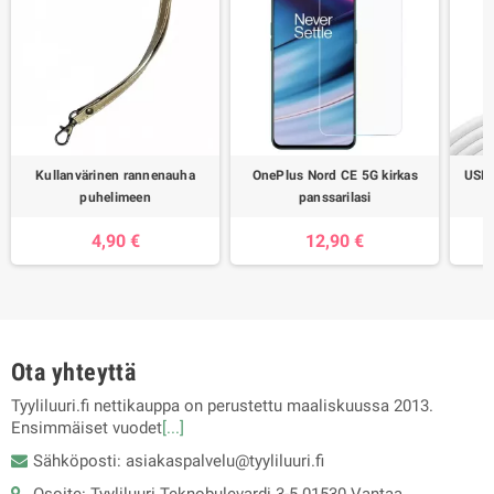
Kullanvärinen rannenauha
OnePlus Nord CE 5G kirkas
USB 
puhelimeen
panssarilasi
4,90 €
12,90 €
Ota yhteyttä
Tyyliluuri.fi nettikauppa on perustettu maaliskuussa 2013.
Ensimmäiset vuodet
[...]
Sähköposti: asiakaspalvelu@tyyliluuri.fi
Osoite: Tyyliluuri Teknobulevardi 3-5 01530 Vantaa