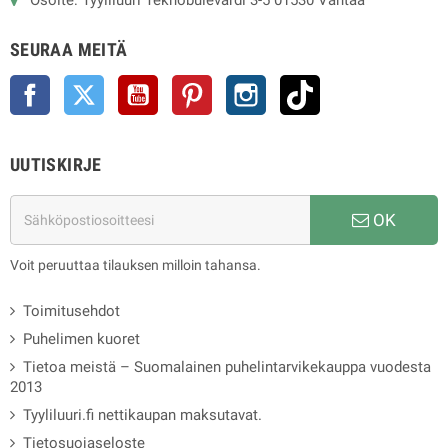
SEURAA MEITÄ
Facebook
Twitter
YouTube
Pinterest
Instagram
TikTok
UUTISKIRJE
OK
Voit peruuttaa tilauksen milloin tahansa.
Toimitusehdot
Puhelimen kuoret
Tietoa meistä – Suomalainen puhelintarvikekauppa vuodesta
2013
Tyyliluuri.fi nettikaupan maksutavat.
Tietosuojaseloste