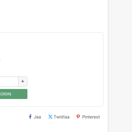
.
add
ORIIN
Jaa
Twiittaa
Pinterest