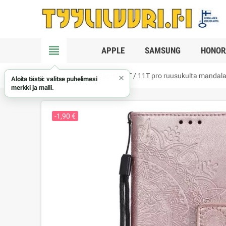
view_headline
APPLE
SAMSUNG
HONOR
chevron_right
Xiaomi
chevron_right
Xiaomi 11T / 11T pro ruusukulta mandala
×
Aloita tästä: valitse puhelimesi
merkki ja malli.
-1,90 €