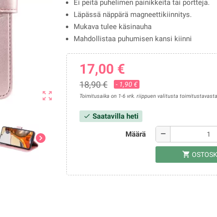
Ei peitä puhelimen painikkeita tai portteja.
Läpässä näppärä magneettikiinnitys.
Mukava tulee käsinauha
Mahdollistaa puhumisen kansi kiinni
17,00 €
18,90 €
- 1,90 €
zoom_out_map
Toimitusaika on 1-6 vrk. riippuen valitusta toimitustavasta
Saatavilla heti
check
Määrä
remove
chevron_right
shopping_cart
OSTOSK