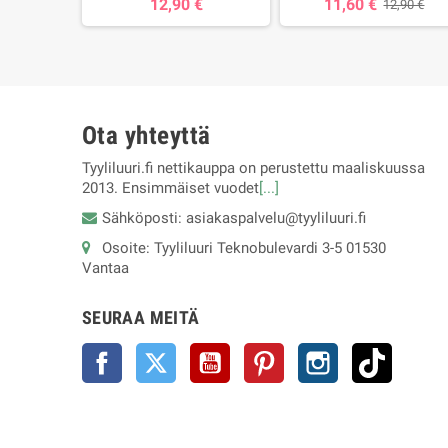
12,90 €
11,60 €
12,90 €
Ota yhteyttä
Tyyliluuri.fi nettikauppa on perustettu maaliskuussa
2013. Ensimmäiset vuodet
[...]
Sähköposti: asiakaspalvelu@tyyliluuri.fi
Osoite: Tyyliluuri Teknobulevardi 3-5 01530
Vantaa
SEURAA MEITÄ
Facebook
Twitter
YouTube
Pinterest
Instagram
TikTok