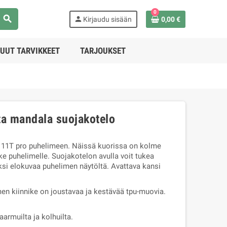
0
search
person
Kirjaudu sisään
0,00 €
UUT TARVIKKEET
TARJOUKSET
ta mandala suojakotelo
 11T pro puhelimeen. Näissä kuorissa on kolme
ike puhelimelle. Suojakotelon avulla voit tukea
si elokuvaa puhelimen näytöltä. Avattava kansi
men kiinnike on joustavaa ja kestävää tpu-muovia.
armuilta ja kolhuilta.