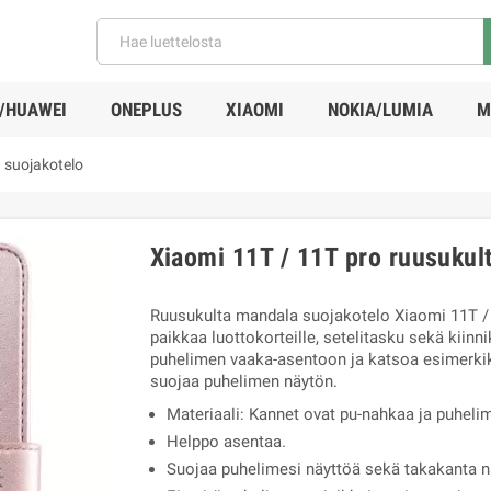
/HUAWEI
ONEPLUS
XIAOMI
NOKIA/LUMIA
M
 suojakotelo
Xiaomi 11T / 11T pro ruusukul
Ruusukulta mandala suojakotelo Xiaomi 11T /
paikkaa luottokorteille, setelitasku sekä kiinn
puhelimen vaaka-asentoon ja katsoa esimerkik
suojaa puhelimen näytön.
Materiaali: Kannet ovat pu-nahkaa ja puheli
Helppo asentaa.
Suojaa puhelimesi näyttöä sekä takakanta na