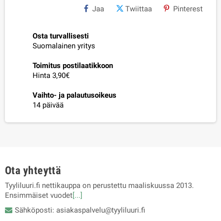
Jaa
Twiittaa
Pinterest
Osta turvallisesti
Suomalainen yritys
Toimitus postilaatikkoon
Hinta 3,90€
Vaihto- ja palautusoikeus
14 päivää
Ota yhteyttä
Tyyliluuri.fi nettikauppa on perustettu maaliskuussa 2013.
Ensimmäiset vuodet
[...]
Sähköposti: asiakaspalvelu@tyyliluuri.fi