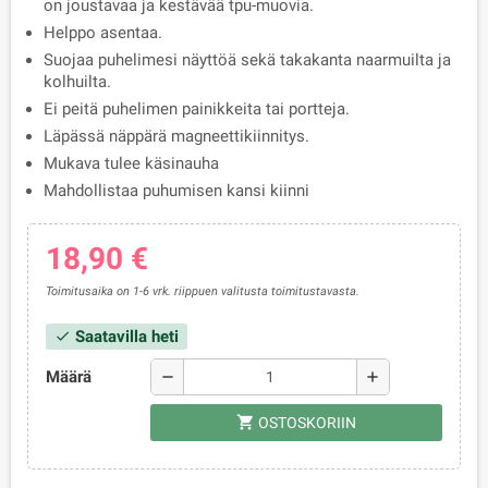
on joustavaa ja kestävää tpu-muovia.
Helppo asentaa.
Suojaa puhelimesi näyttöä sekä takakanta naarmuilta ja
kolhuilta.
Ei peitä puhelimen painikkeita tai portteja.
Läpässä näppärä magneettikiinnitys.
Mukava tulee käsinauha
Mahdollistaa puhumisen kansi kiinni
18,90 €
Toimitusaika on 1-6 vrk. riippuen valitusta toimitustavasta.
Saatavilla heti
check
Määrä
remove
add
shopping_cart
OSTOSKORIIN