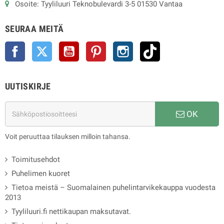
Osoite: Tyyliluuri Teknobulevardi 3-5 01530 Vantaa
SEURAA MEITÄ
Facebook
Twitter
YouTube
Pinterest
Instagram
TikTok
UUTISKIRJE
OK
Voit peruuttaa tilauksen milloin tahansa.
Toimitusehdot
Puhelimen kuoret
Tietoa meistä – Suomalainen puhelintarvikekauppa vuodesta
2013
Tyyliluuri.fi nettikaupan maksutavat.