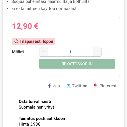
Suojaa puhelintasi naarmuilta ja kolhuilta.
Ei estä laitteen käyttöä normaalisti.
12,90 €
Tilapäisesti loppu
block
Määrä
remove
add
shopping_cart
OSTOSKORIIN
Jaa
Twiittaa
Pinterest
Osta turvallisesti
Suomalainen yritys
Toimitus postilaatikkoon
Hinta 3,90€