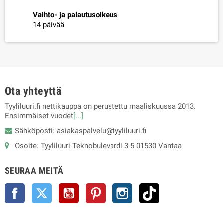
Vaihto- ja palautusoikeus
14 päivää
Ota yhteyttä
Tyyliluuri.fi nettikauppa on perustettu maaliskuussa 2013.
Ensimmäiset vuodet
[...]
Sähköposti: asiakaspalvelu@tyyliluuri.fi
Osoite: Tyyliluuri Teknobulevardi 3-5 01530 Vantaa
SEURAA MEITÄ
Facebook
Twitter
YouTube
Pinterest
Instagram
TikTok