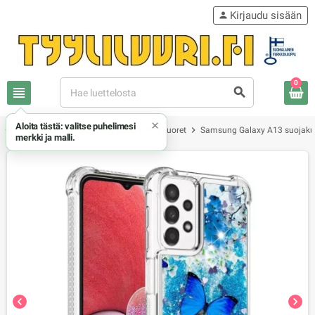
Kirjaudu sisään
person
0
view_headline
search
×
Aloita tästä: valitse puhelimesi
chevron_right
chevron_right
chevron_right
Samsung
Samsung Galaxy A13 kuoret
Samsung Galaxy A13 suojaku
merkki ja malli.
chevron_left
chevron_right