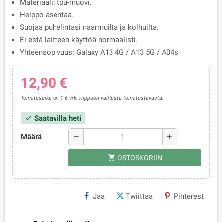
Materiaali: tpu-muovi.
Helppo asentaa.
Suojaa puhelintasi naarmuilta ja kolhuilta.
Ei estä laitteen käyttöä normaalisti.
Yhteensopivuus: Galaxy A13 4G / A13 5G / A04s
12,90 €
Toimitusaika on 1-6 vrk. riippuen valitusta toimitustavasta.
Saatavilla heti
check
Määrä
remove
add
shopping_cart
OSTOSKORIIN
Jaa
Twiittaa
Pinterest