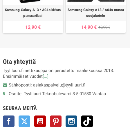
Samsung Galaxy A13 / A04s kirkas
Samsung Galaxy A13 / A04s musta
panssarilasi
suojakotelo
12,90 €
14,90 €
18,90 €
Ota yhteyttä
Tyyliluuri.fi nettikauppa on perustettu maaliskuussa 2013.
Ensimmäiset vuodet
[...]
Sähköposti: asiakaspalvelu@tyyliluuri.fi
Osoite: Tyyliluuri Teknobulevardi 3-5 01530 Vantaa
SEURAA MEITÄ
Facebook
Twitter
YouTube
Pinterest
Instagram
TikTok