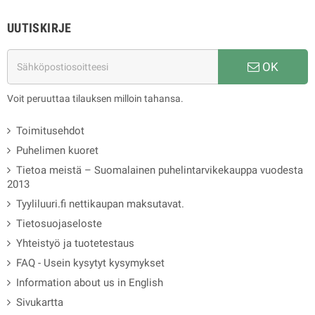
UUTISKIRJE
OK
Voit peruuttaa tilauksen milloin tahansa.
Toimitusehdot
Puhelimen kuoret
Tietoa meistä – Suomalainen puhelintarvikekauppa vuodesta
2013
Tyyliluuri.fi nettikaupan maksutavat.
Tietosuojaseloste
Yhteistyö ja tuotetestaus
FAQ - Usein kysytyt kysymykset
Information about us in English
Sivukartta