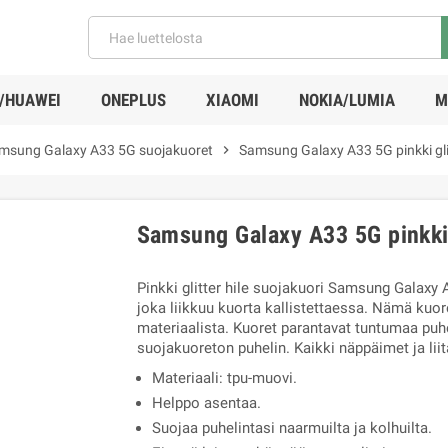
/HUAWEI
ONEPLUS
XIAOMI
NOKIA/LUMIA
M
msung Galaxy A33 5G suojakuoret
chevron_right
Samsung Galaxy A33 5G pinkki glit
Samsung Galaxy A33 5G pinkki g
Pinkki glitter hile suojakuori Samsung Galaxy A
joka liikkuu kuorta kallistettaessa. Nämä kuor
materiaalista. Kuoret parantavat tuntumaa puhe
suojakuoreton puhelin. Kaikki näppäimet ja liit
Materiaali: tpu-muovi.
Helppo asentaa.
Suojaa puhelintasi naarmuilta ja kolhuilta.