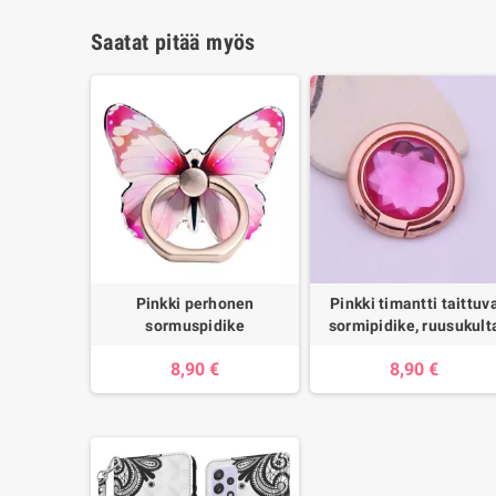
Saatat pitää myös
Pinkki perhonen
Pinkki timantti taittuv
sormuspidike
sormipidike, ruusukult
8,90 €
8,90 €