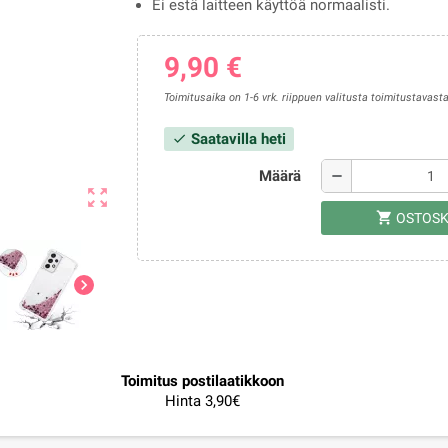
Ei estä laitteen käyttöä normaalisti.
9,90 €
Toimitusaika on 1-6 vrk. riippuen valitusta toimitustavasta
Saatavilla heti
check
Määrä
remove
zoom_out_map
shopping_cart
OSTOSK
chevron_right
Toimitus postilaatikkoon
Hinta 3,90€