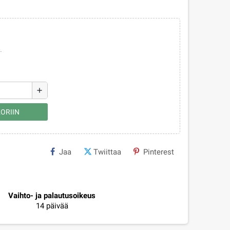
.
add
ORIIN
Jaa
Twiittaa
Pinterest
Vaihto- ja palautusoikeus
14 päivää