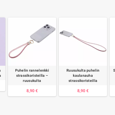
a
Puhelin rannelenkki
Ruusukulta puhelin
a
strassikoristeilla –
kaulanauha
ruusukulta
strassikoristeilla
8,90 €
8,90 €