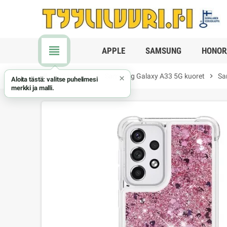
view_headline
APPLE
SAMSUNG
HONOR
chevron_right
Samsung
chevron_right
Samsung Galaxy A33 5G kuoret
chevron_right
Sa
×
Aloita tästä: valitse puhelimesi
merkki ja malli.