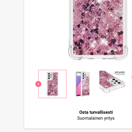
chevron_left
Osta turvallisesti
Suomalainen yritys