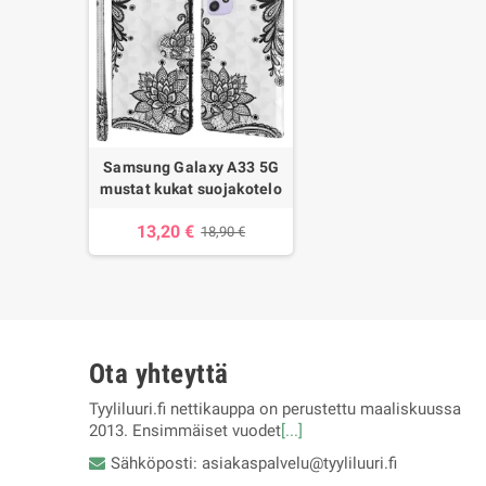
Samsung Galaxy A33 5G
mustat kukat suojakotelo
13,20 €
18,90 €
Ota yhteyttä
Tyyliluuri.fi nettikauppa on perustettu maaliskuussa
2013. Ensimmäiset vuodet
[...]
Sähköposti: asiakaspalvelu@tyyliluuri.fi