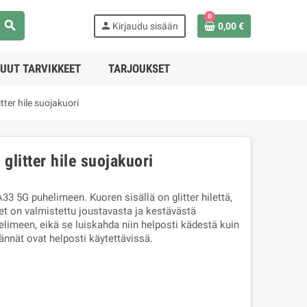
0
search
person
Kirjaudu sisään
0,00 €
UUT TARVIKKEET
TARJOUKSET
ter hile suojakuori
litter hile suojakuori
33 5G puhelimeen. Kuoren sisällä on glitter hilettä,
et on valmistettu joustavasta ja kestävästä
limeen, eikä se luiskahda niin helposti kädestä kuin
ännät ovat helposti käytettävissä.