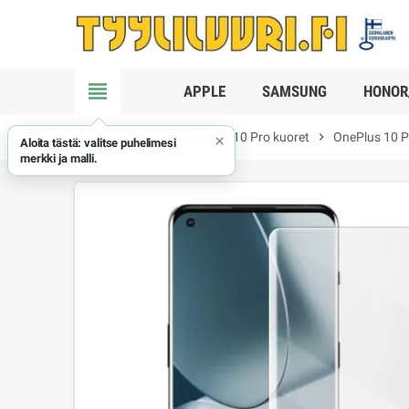
view_headline
APPLE
SAMSUNG
HONOR
chevron_right
OnePlus
chevron_right
OnePlus 10 Pro kuoret
chevron_right
OnePlus 10 P
×
Aloita tästä: valitse puhelimesi
merkki ja malli.