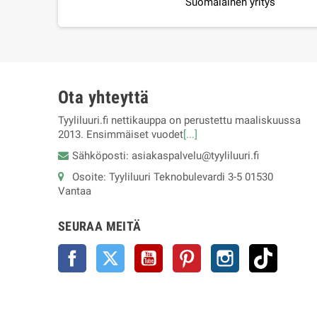
Suomalainen yritys
Ota yhteyttä
Tyyliluuri.fi nettikauppa on perustettu maaliskuussa
2013. Ensimmäiset vuodet
[...]
Sähköposti: asiakaspalvelu@tyyliluuri.fi
Osoite: Tyyliluuri Teknobulevardi 3-5 01530
Vantaa
SEURAA MEITÄ
Facebook
Twitter
YouTube
Pinterest
Instagram
TikTok