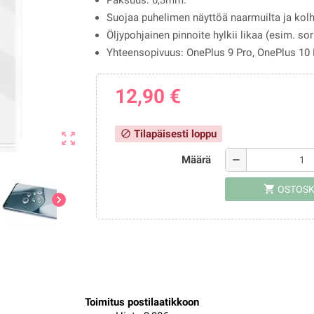
Paksuus: 0,3mm.
Suojaa puhelimen näyttöä naarmuilta ja kolhu
Öljypohjainen pinnoite hylkii likaa (esim. sor
Yhteensopivuus: OnePlus 9 Pro, OnePlus 10 
12,90 €
Tilapäisesti loppu
block
zoom_out_map
Määrä
remove
shopping_cart
OSTOSK
chevron_right
Toimitus postilaatikkoon