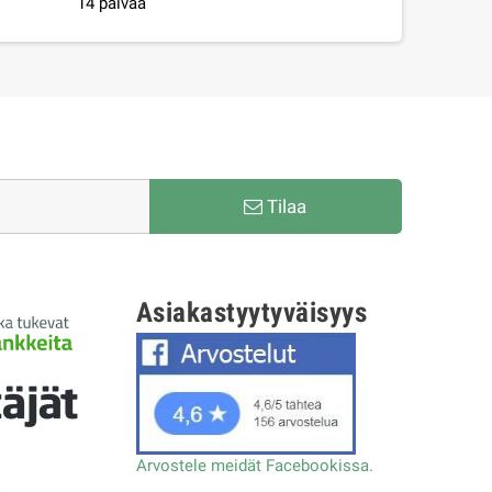
14 päivää
Tilaa
Asiakastyytyväisyys
Arvostele meidät Facebookissa.