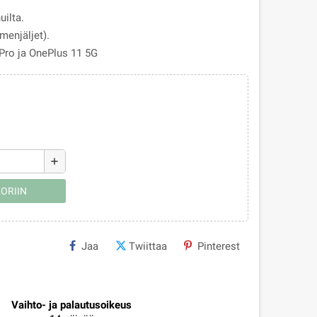
ilta.
menjäljet).
Pro ja OnePlus 11 5G
add
ORIIN
Jaa
Twiittaa
Pinterest
Vaihto- ja palautusoikeus