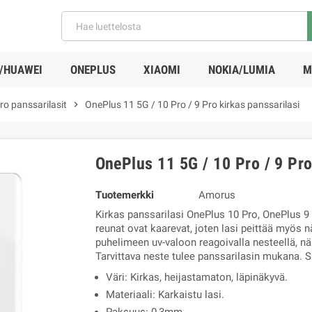
/HUAWEI
ONEPLUS
XIAOMI
NOKIA/LUMIA
M
ro panssarilasit
chevron_right
OnePlus 11 5G / 10 Pro / 9 Pro kirkas panssarilasi
OnePlus 11 5G / 10 Pro / 9 Pro
Tuotemerkki
Amorus
Kirkas panssarilasi OnePlus 10 Pro,
OnePlus 9 
reunat ovat kaarevat, joten lasi peittää myös n
puhelimeen uv-valoon reagoivalla nesteellä, nä
Tarvittava neste tulee panssarilasin mukana. Su
Väri: Kirkas, heijastamaton, läpinäkyvä.
Materiaali: Karkaistu lasi.