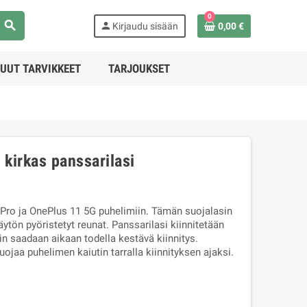
0
search
person
Kirjaudu sisään
0,00 €
UUT TARVIKKEET
TARJOUKSET
 kirkas panssarilasi
Pro ja OnePlus 11 5G puhelimiin. Tämän suojalasin
äytön pyöristetyt reunat. Panssarilasi kiinnitetään
in saadaan aikaan todella kestävä kiinnitys.
ojaa puhelimen kaiutin tarralla kiinnityksen ajaksi.