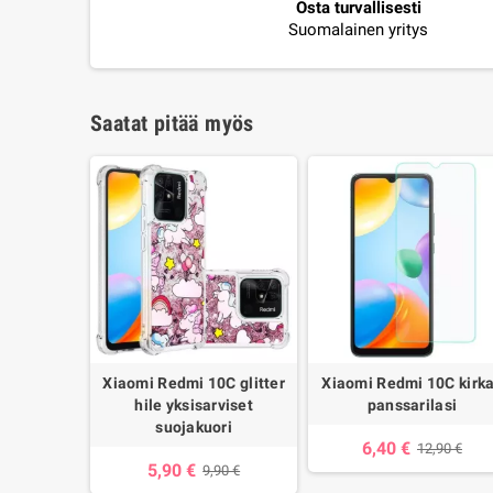
Osta turvallisesti
Suomalainen yritys
Saatat pitää myös
Xiaomi Redmi 10C glitter
Xiaomi Redmi 10C kirk
hile yksisarviset
panssarilasi
suojakuori
6,40 €
12,90 €
5,90 €
9,90 €