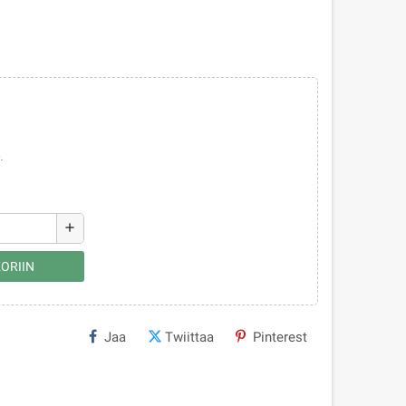
.
add
ORIIN
Jaa
Twiittaa
Pinterest