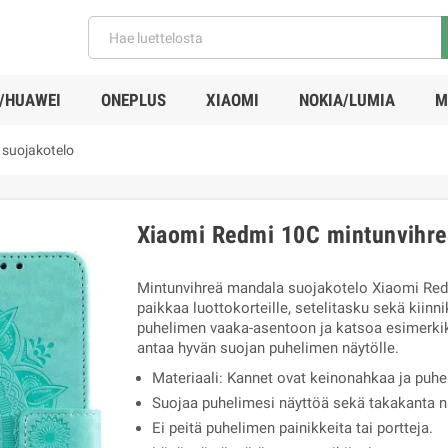
/HUAWEI
ONEPLUS
XIAOMI
NOKIA/LUMIA
M
suojakotelo
Xiaomi Redmi 10C mintunvihre
Mintunvihreä mandala suojakotelo Xiaomi Red
paikkaa luottokorteille, setelitasku sekä kiinn
puhelimen vaaka-asentoon ja katsoa esimerkik
antaa hyvän suojan puhelimen näytölle.
Materiaali: Kannet ovat keinonahkaa ja puhe
Suojaa puhelimesi näyttöä sekä takakanta na
Ei peitä puhelimen painikkeita tai portteja.