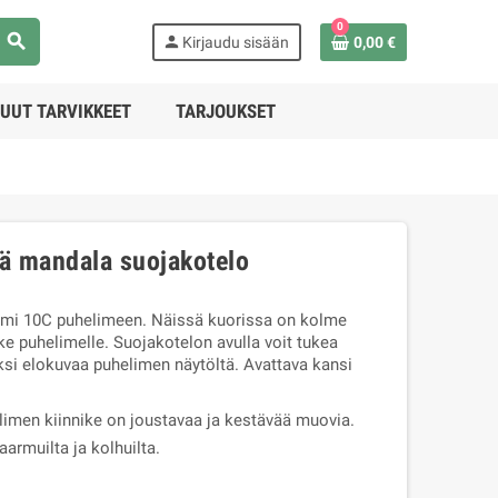
0
search
person
Kirjaudu sisään
0,00 €
UUT TARVIKKEET
TARJOUKSET
ä mandala suojakotelo
mi 10C puhelimeen. Näissä kuorissa on kolme
ike puhelimelle. Suojakotelon avulla voit tukea
si elokuvaa puhelimen näytöltä. Avattava kansi
limen kiinnike on joustavaa ja kestävää muovia.
armuilta ja kolhuilta.