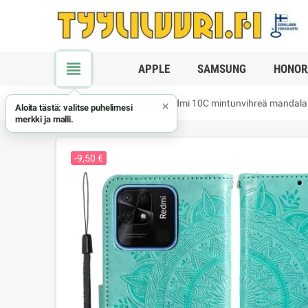
view_headline
APPLE
SAMSUNG
HONOR
chevron_right
Xiaomi
chevron_right
Xiaomi Redmi 10C mintunvihreä mandala 
×
Aloita tästä: valitse puhelimesi
merkki ja malli.
-9,50 €