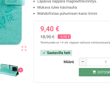
Läpässä näppärä magneettikiinnitys.
Mukava tulee käsinauha
Mahdollistaa puhumisen kansi kiinni
9,40 €
18,90 €
- 9,50 €
Toimitusaika on 1-6 vrk. riippuen valitusta toimitustavasta
zoom_out_map
Saatavilla heti
check
Määrä
remove
chevron_right
shopping_cart
OSTOSK