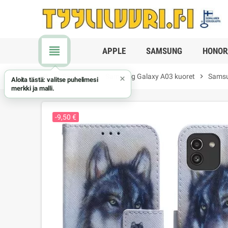
view_headline
APPLE
SAMSUNG
HONOR
chevron_right
Samsung
chevron_right
Samsung Galaxy A03 kuoret
chevron_right
Samsu
×
Aloita tästä: valitse puhelimesi
merkki ja malli.
-9,50 €