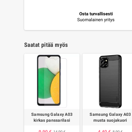
Osta turvallisesti
Suomalainen yritys
Saatat pitää myös
Samsung Galaxy A03
Samsung Galaxy A03
kirkas panssarilasi
musta suojakuori
9,90 €
4,40 €
14,90 €
8,90 €