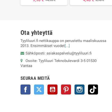
Ota yhteyttä
Tyyliluuri.fi nettikauppa on perustettu maaliskuussa
2013. Ensimmäiset vuodet
[...]
Sähköposti: asiakaspalvelu@tyyliluuri.fi
Osoite: Tyyliluuri Teknobulevardi 3-5 01530
Vantaa
SEURAA MEITÄ
Facebook
Twitter
YouTube
Pinterest
Instagram
TikTok