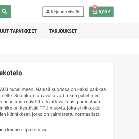
0
search
person
Kirjaudu sisään
0,00 €
UUT TARVIKKEET
TARJOUKSET
akotelo
 A03 puhelimeen. Näissä kuorissa on kaksi paikkaa
limelle. Suojakotelon avulla voit tukea puhelimen
a puhelimen näytöltä. Avattava kansi puolestaan
innike on kestävää TPU-muovia, joka ei rikkoudu
den kiinnikkeet, jotka on valmistettu normaalista
men kiinnike tpu-muovia.