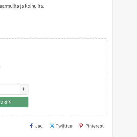
armuilta ja kolhuilta.
.
add
ORIIN
Jaa
Twiittaa
Pinterest