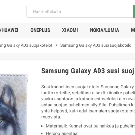
/HUAWEI
ONEPLUS
XIAOMI
NOKIA/LUMIA
M
ng Galaxy A03 suojakotelot
chevron_right
Samsung Galaxy A03 susi suojakotelo
Samsung Galaxy A03 susi suoj
Susi kannellinen suojakotelo Samsung Galaxy
luottokorteille, setelitasku sekä kiinnike puhe
vaaka-asentoon ja katsoa esimerkiksi elokuva
antaa suojan puhelimen näytölle. Puhelimen ki
yhtä helposti, kuin edullisempien suojakoteloi
muovista.
Materiaali: Kannet ovat pu-nahkaa ja puheli
Helppo asentaa.