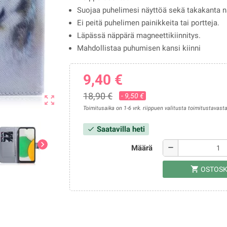
Suojaa puhelimesi näyttöä sekä takakanta na
Ei peitä puhelimen painikkeita tai portteja.
Läpässä näppärä magneettikiinnitys.
Mahdollistaa puhumisen kansi kiinni
9,40 €
18,90 €
- 9,50 €
zoom_out_map
Toimitusaika on 1-6 vrk. riippuen valitusta toimitustavasta
Saatavilla heti
check
chevron_right
Määrä
remove
shopping_cart
OSTOSK