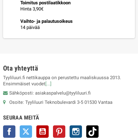
Toimitus postilaatikkoon
Hinta 3,90€
Vaihto- ja palautusoikeus
14 päivää
Ota yhteyttä
Tyyliluuri.fi nettikauppa on perustettu maaliskuussa 2013.
Ensimmäiset vuodet
[...]
Sähköposti: asiakaspalvelu@tyyliluuri.fi
Osoite: Tyyliluuri Teknobulevardi 3-5 01530 Vantaa
SEURAA MEITÄ
Facebook
Twitter
YouTube
Pinterest
Instagram
TikTok