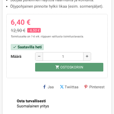
Suojaa puhelimen näyttöä naarmuilta ja kolhuilta.
Öljypohjainen pinnoite hylkii likaa (esim. sormenjäljet).
6,40 €
12,90 €
- 6,50 €
Toimitusaika on 1-6 vrk. riippuen valitusta toimitustavasta.
Saatavilla heti
check
Määrä
remove
add
shopping_cart
OSTOSKORIIN
Jaa
Twiittaa
Pinterest
Osta turvallisesti
Suomalainen yritys