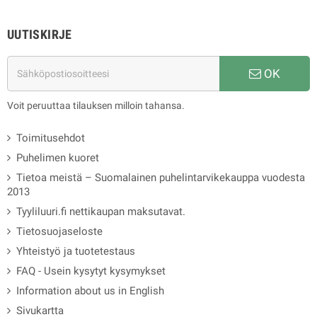
UUTISKIRJE
OK
Voit peruuttaa tilauksen milloin tahansa.
Toimitusehdot
Puhelimen kuoret
Tietoa meistä – Suomalainen puhelintarvikekauppa vuodesta
2013
Tyyliluuri.fi nettikaupan maksutavat.
Tietosuojaseloste
Yhteistyö ja tuotetestaus
FAQ - Usein kysytyt kysymykset
Information about us in English
Sivukartta