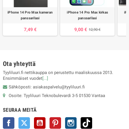
iPhone 14 Pro Max kameran
iPhone 14 Pro Max kirkas
iP
panssarilasi
panssarilasi
7,49 €
9,00 €
12,90 €
Ota yhteyttä
Tyyliluuri.fi nettikauppa on perustettu maaliskuussa 2013.
Ensimmäiset vuodet
[...]
Sähköposti: asiakaspalvelu@tyyliluuri.fi
Osoite: Tyyliluuri Teknobulevardi 3-5 01530 Vantaa
SEURAA MEITÄ
Facebook
Twitter
YouTube
Pinterest
Instagram
TikTok