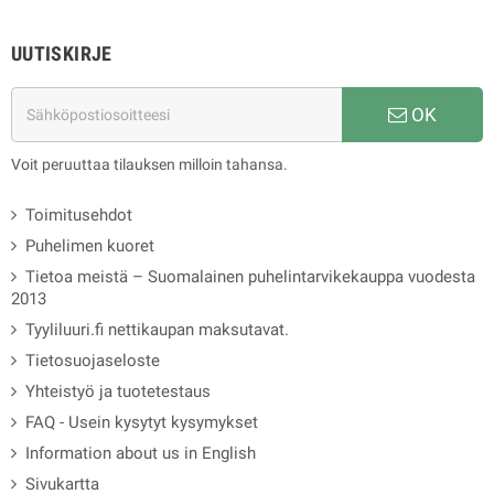
UUTISKIRJE
OK
Voit peruuttaa tilauksen milloin tahansa.
Toimitusehdot
Puhelimen kuoret
Tietoa meistä – Suomalainen puhelintarvikekauppa vuodesta
2013
Tyyliluuri.fi nettikaupan maksutavat.
Tietosuojaseloste
Yhteistyö ja tuotetestaus
FAQ - Usein kysytyt kysymykset
Information about us in English
Sivukartta