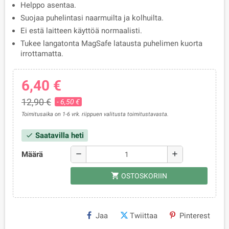
Helppo asentaa.
Suojaa puhelintasi naarmuilta ja kolhuilta.
Ei estä laitteen käyttöä normaalisti.
Tukee langatonta MagSafe latausta puhelimen kuorta
irrottamatta.
6,40 €
12,90 €
- 6,50 €
Toimitusaika on 1-6 vrk. riippuen valitusta toimitustavasta.
Saatavilla heti
check
Määrä
remove
add
shopping_cart
OSTOSKORIIN
Jaa
Twiittaa
Pinterest