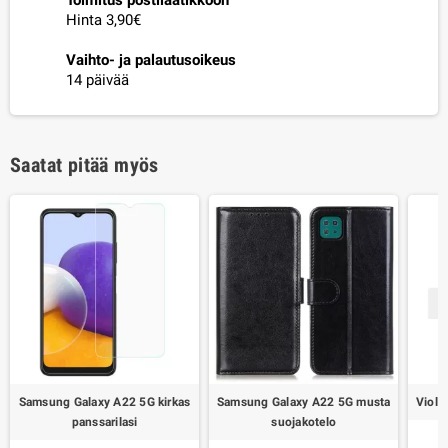
Hinta 3,90€
Vaihto- ja palautusoikeus
14 päivää
Saatat pitää myös
Samsung Galaxy A22 5G kirkas
Samsung Galaxy A22 5G musta
Viole
panssarilasi
suojakotelo