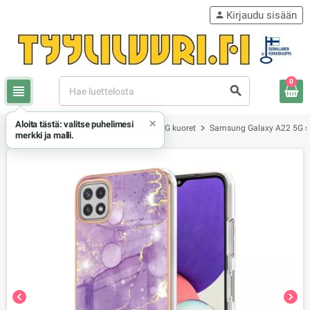
Kirjaudu sisään
person
0
view_headline
search
×
Aloita tästä: valitse puhelimesi
chevron_right
chevron_right
chevron_right
Samsung
Samsung Galaxy A22 5G kuoret
Samsung Galaxy A22 5G s
merkki ja malli.
chevron_left
chevron_right