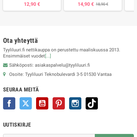
12,90 €
14,90 €
18,90 €
Ota yhteyttä
Tyyliluuri.fi nettikauppa on perustettu maaliskuussa 2013.
Ensimmäiset vuodet
[...]
Sähköposti: asiakaspalvelu@tyyliluuri.fi
Osoite: Tyyliluuri Teknobulevardi 3-5 01530 Vantaa
SEURAA MEITÄ
Facebook
Twitter
YouTube
Pinterest
Instagram
TikTok
UUTISKIRJE