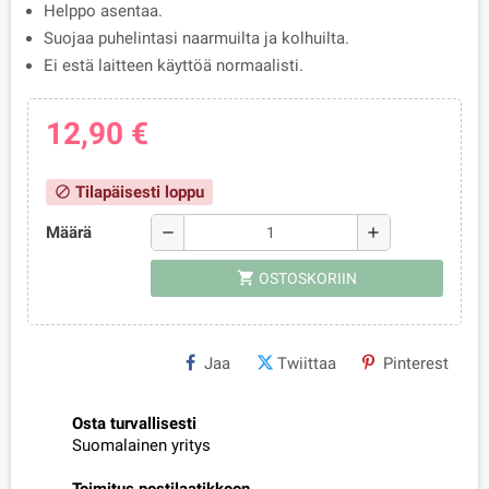
Helppo asentaa.
Suojaa puhelintasi naarmuilta ja kolhuilta.
Ei estä laitteen käyttöä normaalisti.
12,90 €
Tilapäisesti loppu
block
Määrä
remove
add
shopping_cart
OSTOSKORIIN
Jaa
Twiittaa
Pinterest
Osta turvallisesti
Suomalainen yritys
Toimitus postilaatikkoon