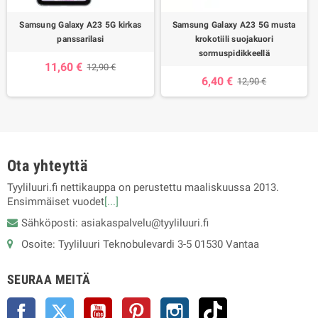
Samsung Galaxy A23 5G kirkas
Samsung Galaxy A23 5G musta
panssarilasi
krokotiili suojakuori
sormuspidikkeellä
11,60 €
12,90 €
6,40 €
12,90 €
Ota yhteyttä
Tyyliluuri.fi nettikauppa on perustettu maaliskuussa 2013.
Ensimmäiset vuodet
[...]
Sähköposti: asiakaspalvelu@tyyliluuri.fi
Osoite: Tyyliluuri Teknobulevardi 3-5 01530 Vantaa
SEURAA MEITÄ
Facebook
Twitter
YouTube
Pinterest
Instagram
TikTok