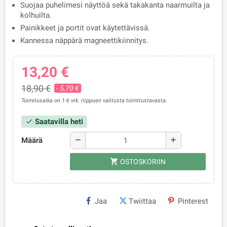
Suojaa puhelimesi näyttöä sekä takakanta naarmuilta ja
kolhuilta.
Painikkeet ja portit ovat käytettävissä.
Kannessa näppärä magneettikiinnitys.
13,20 €
18,90 €
- 5,70 €
Toimitusaika on 1-6 vrk. riippuen valitusta toimitustavasta.
Saatavilla heti
check
Määrä
remove
add
shopping_cart
OSTOSKORIIN
Jaa
Twiittaa
Pinterest