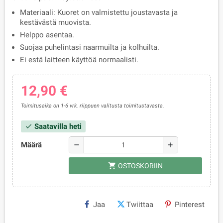
Materiaali: Kuoret on valmistettu joustavasta ja
kestävästä muovista.
Helppo asentaa.
Suojaa puhelintasi naarmuilta ja kolhuilta.
Ei estä laitteen käyttöä normaalisti.
12,90 €
Toimitusaika on 1-6 vrk. riippuen valitusta toimitustavasta.
Saatavilla heti
check
Määrä
remove
add
shopping_cart
OSTOSKORIIN
Jaa
Twiittaa
Pinterest