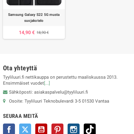
Samsung Galaxy S22 5G musta
suojakotelo
14,90 €
18,90 €
Ota yhteyttä
Tyyliluuri.fi nettikauppa on perustettu maaliskuussa 2013.
Ensimmäiset vuodet
[...]
Sähköposti: asiakaspalvelu@tyyliluuri.fi
Osoite: Tyyliluuri Teknobulevardi 3-5 01530 Vantaa
SEURAA MEITÄ
Facebook
Twitter
YouTube
Pinterest
Instagram
TikTok