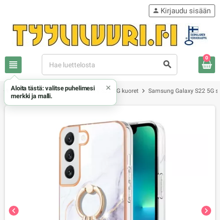
Kirjaudu sisään
person
0
view_headline
search
×
Aloita tästä: valitse puhelimesi
chevron_right
chevron_right
chevron_right
Samsung
Samsung Galaxy S22 5G kuoret
Samsung Galaxy S22 5G s
merkki ja malli.
chevron_left
chevron_right