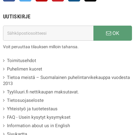
UUTISKIRJE
OK
Voit peruuttaa tilauksen milloin tahansa.
Toimitusehdot
Puhelimen kuoret
Tietoa meistä – Suomalainen puhelintarvikekauppa vuodesta
2013
Tyyliluuri.fi nettikaupan maksutavat.
Tietosuojaseloste
Yhteistyö ja tuotetestaus
FAQ - Usein kysytyt kysymykset
Information about us in English
Sivukartta