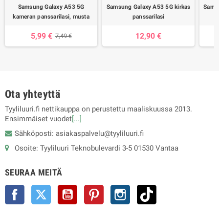
Samsung Galaxy A53 5G
Samsung Galaxy A53 5G kirkas
Sams
kameran panssarilasi, musta
panssarilasi
5,99 €
12,90 €
7,49 €
Ota yhteyttä
Tyyliluuri.fi nettikauppa on perustettu maaliskuussa 2013.
Ensimmäiset vuodet
[...]
Sähköposti: asiakaspalvelu@tyyliluuri.fi
Osoite: Tyyliluuri Teknobulevardi 3-5 01530 Vantaa
SEURAA MEITÄ
Facebook
Twitter
YouTube
Pinterest
Instagram
TikTok