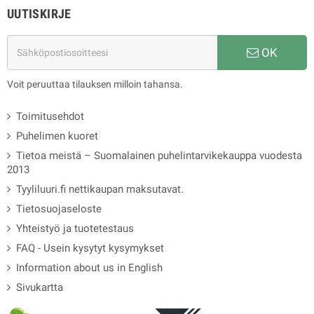
UUTISKIRJE
OK
Voit peruuttaa tilauksen milloin tahansa.
Toimitusehdot
Puhelimen kuoret
Tietoa meistä – Suomalainen puhelintarvikekauppa vuodesta
2013
Tyyliluuri.fi nettikaupan maksutavat.
Tietosuojaseloste
Yhteistyö ja tuotetestaus
FAQ - Usein kysytyt kysymykset
Information about us in English
Sivukartta