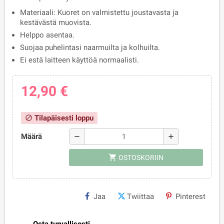
Materiaali: Kuoret on valmistettu joustavasta ja
kestävästä muovista.
Helppo asentaa.
Suojaa puhelintasi naarmuilta ja kolhuilta.
Ei estä laitteen käyttöä normaalisti.
12,90 €
Tilapäisesti loppu
block
Määrä
remove
add
shopping_cart
OSTOSKORIIN
Jaa
Twiittaa
Pinterest
Osta turvallisesti