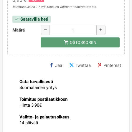
Toimitusaika on 1-6 vrk. riippuen valitusta toimitustavasta.
Saatavilla heti
check
Määrä
remove
add
shopping_cart
OSTOSKORIIN
Jaa
Twiittaa
Pinterest
Osta turvallisesti
Suomalainen yritys
Toimitus postilaatikkoon
Hinta 3,90€
Vaihto- ja palautusoikeus
14 päivää