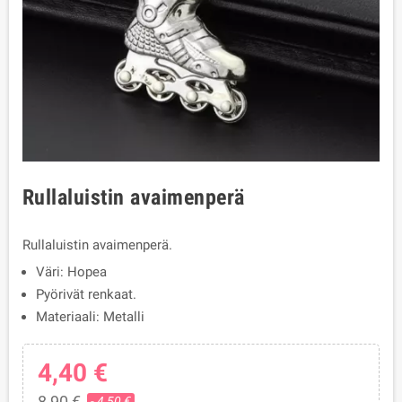
Rullaluistin avaimenperä
Rullaluistin avaimenperä.
Väri: Hopea
Pyörivät renkaat.
Materiaali: Metalli
4,40 €
8,90 €
- 4,50 €