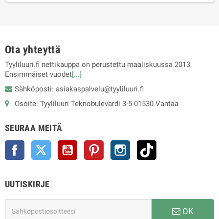
Ota yhteyttä
Tyyliluuri.fi nettikauppa on perustettu maaliskuussa 2013.
Ensimmäiset vuodet
[...]
Sähköposti: asiakaspalvelu@tyyliluuri.fi
Osoite: Tyyliluuri Teknobulevardi 3-5 01530 Vantaa
SEURAA MEITÄ
Facebook
Twitter
YouTube
Pinterest
Instagram
TikTok
UUTISKIRJE
OK