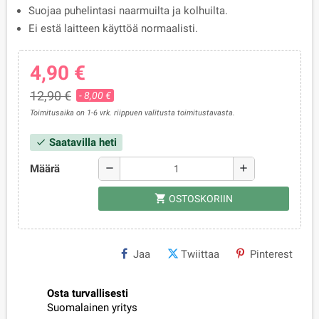
Suojaa puhelintasi naarmuilta ja kolhuilta.
Ei estä laitteen käyttöä normaalisti.
4,90 €
12,90 €
- 8,00 €
Toimitusaika on 1-6 vrk. riippuen valitusta toimitustavasta.
Saatavilla heti
check
Määrä
remove
add
shopping_cart
OSTOSKORIIN
Jaa
Twiittaa
Pinterest
Osta turvallisesti
Suomalainen yritys