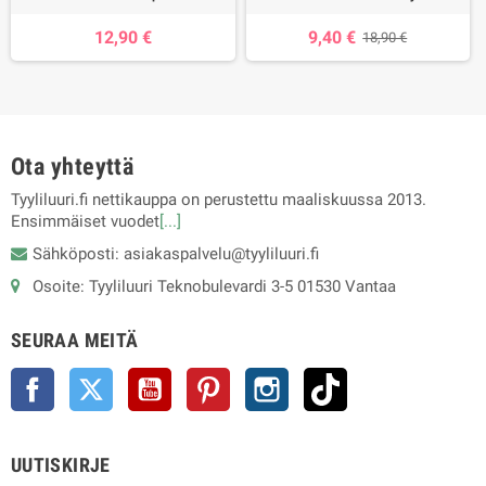
12,90 €
9,40 €
18,90 €
Ota yhteyttä
Tyyliluuri.fi nettikauppa on perustettu maaliskuussa 2013.
Ensimmäiset vuodet
[...]
Sähköposti: asiakaspalvelu@tyyliluuri.fi
Osoite: Tyyliluuri Teknobulevardi 3-5 01530 Vantaa
SEURAA MEITÄ
Facebook
Twitter
YouTube
Pinterest
Instagram
TikTok
UUTISKIRJE