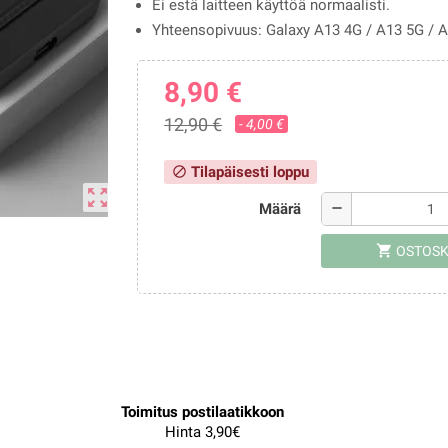
Ei estä laitteen käyttöä normaalisti.
Yhteensopivuus: Galaxy A13 4G / A13 5G / 
8,90 €
12,90 €
- 4,00 €
Tilapäisesti loppu
block
zoom_out_map
Määrä
remove
shopping_cart
OSTOSK
Toimitus postilaatikkoon
Hinta 3,90€