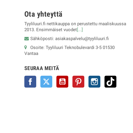
Ota yhteyttä
Tyyliluuri.fi nettikauppa on perustettu maaliskuussa
2013. Ensimmäiset vuodet
[...]
Sähköposti: asiakaspalvelu@tyyliluuri.fi
Osoite: Tyyliluuri Teknobulevardi 3-5 01530
Vantaa
SEURAA MEITÄ
Facebook
Twitter
YouTube
Pinterest
Instagram
TikTok