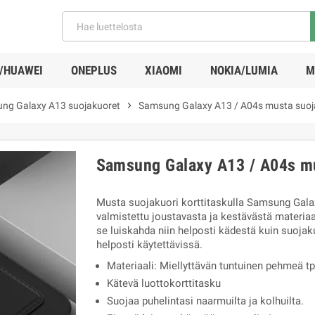
/HUAWEI
ONEPLUS
XIAOMI
NOKIA/LUMIA
M
ng Galaxy A13 suojakuoret
chevron_right
Samsung Galaxy A13 / A04s musta suojak
Samsung Galaxy A13 / A04s mus
Musta suojakuori korttitaskulla Samsung Gala
valmistettu joustavasta ja kestävästä materia
se luiskahda niin helposti kädestä kuin suojaku
helposti käytettävissä.
Materiaali: Miellyttävän tuntuinen pehmeä t
Kätevä luottokorttitasku
Suojaa puhelintasi naarmuilta ja kolhuilta.