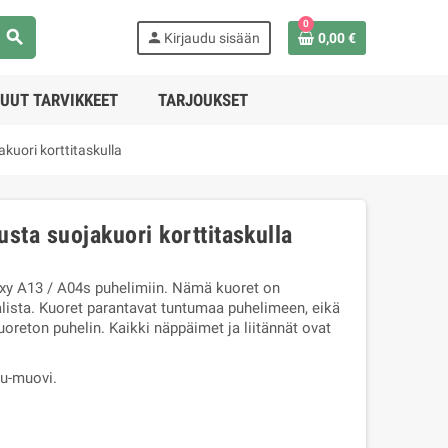
0
search
person
Kirjaudu sisään
0,00 €
UUT TARVIKKEET
TARJOUKSET
uori korttitaskulla
ta suojakuori korttitaskulla
xy A13 / A04s puhelimiin. Nämä kuoret on
alista. Kuoret parantavat tuntumaa puhelimeen, eikä
oreton puhelin. Kaikki näppäimet ja liitännät ovat
pu-muovi.