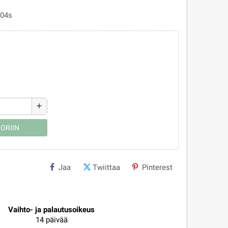
A04s
add
ORIIN
Jaa
Twiittaa
Pinterest
Vaihto- ja palautusoikeus
14 päivää