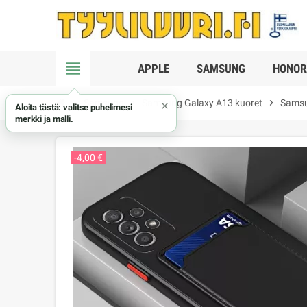
view_headline
APPLE
SAMSUNG
HONOR
chevron_right
Samsung
chevron_right
Samsung Galaxy A13 kuoret
chevron_right
Samsu
×
Aloita tästä: valitse puhelimesi
merkki ja malli.
-4,00 €