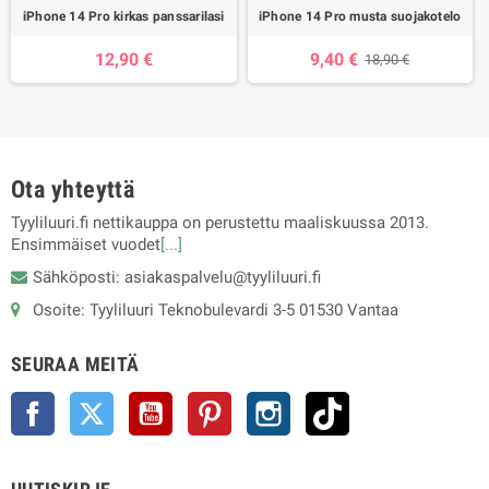
iPhone 14 Pro kirkas panssarilasi
iPhone 14 Pro musta suojakotelo
12,90 €
9,40 €
18,90 €
Ota yhteyttä
Tyyliluuri.fi nettikauppa on perustettu maaliskuussa 2013.
Ensimmäiset vuodet
[...]
Sähköposti: asiakaspalvelu@tyyliluuri.fi
Osoite: Tyyliluuri Teknobulevardi 3-5 01530 Vantaa
SEURAA MEITÄ
Facebook
Twitter
YouTube
Pinterest
Instagram
TikTok