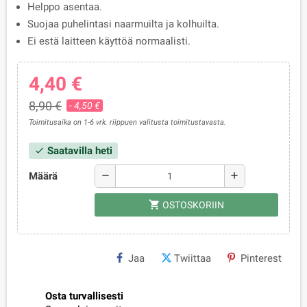
Helppo asentaa.
Suojaa puhelintasi naarmuilta ja kolhuilta.
Ei estä laitteen käyttöä normaalisti.
4,40 €
8,90 €
- 4,50 €
Toimitusaika on 1-6 vrk. riippuen valitusta toimitustavasta.
Saatavilla heti
check
Määrä
remove
add
shopping_cart
OSTOSKORIIN
Jaa
Twiittaa
Pinterest
Osta turvallisesti