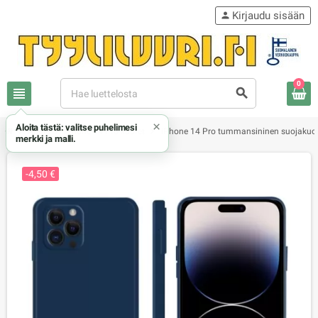
Kirjaudu sisään
person
0
view_headline
search
×
Aloita tästä: valitse puhelimesi
chevron_right
chevron_right
chevron_right
Apple
iPhone 14 Pro kuoret
iPhone 14 Pro tummansininen suojakuor
merkki ja malli.
-4,50 €