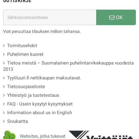
UUTISKIRJE
OK
Voit peruuttaa tilauksen milloin tahansa.
Toimitusehdot
Puhelimen kuoret
Tietoa meistä – Suomalainen puhelintarvikekauppa vuodesta
2013
Tyyliluuri.fi nettikaupan maksutavat.
Tietosuojaseloste
Yhteistyö ja tuotetestaus
FAQ - Usein kysytyt kysymykset
Information about us in English
Sivukartta