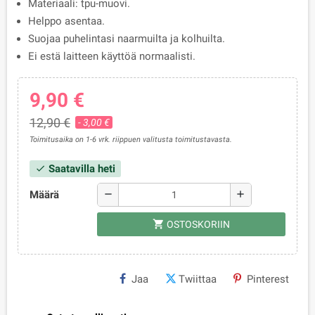
Materiaali: tpu-muovi.
Helppo asentaa.
Suojaa puhelintasi naarmuilta ja kolhuilta.
Ei estä laitteen käyttöä normaalisti.
9,90 €
12,90 €
- 3,00 €
Toimitusaika on 1-6 vrk. riippuen valitusta toimitustavasta.
Saatavilla heti
check
Määrä
remove
add
shopping_cart
OSTOSKORIIN
Jaa
Twiittaa
Pinterest