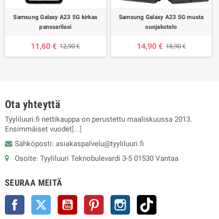
Samsung Galaxy A23 5G kirkas
Samsung Galaxy A23 5G musta
panssarilasi
suojakotelo
11,60 €
14,90 €
12,90 €
18,90 €
Ota yhteyttä
Tyyliluuri.fi nettikauppa on perustettu maaliskuussa 2013.
Ensimmäiset vuodet
[...]
Sähköposti: asiakaspalvelu@tyyliluuri.fi
Osoite: Tyyliluuri Teknobulevardi 3-5 01530 Vantaa
SEURAA MEITÄ
Facebook
Twitter
YouTube
Pinterest
Instagram
TikTok