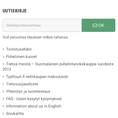
UUTISKIRJE
OK
Voit peruuttaa tilauksen milloin tahansa.
Toimitusehdot
Puhelimen kuoret
Tietoa meistä – Suomalainen puhelintarvikekauppa vuodesta
2013
Tyyliluuri.fi nettikaupan maksutavat.
Tietosuojaseloste
Yhteistyö ja tuotetestaus
FAQ - Usein kysytyt kysymykset
Information about us in English
Sivukartta