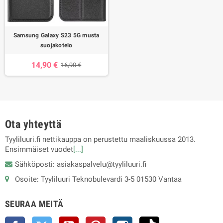
Samsung Galaxy S23 5G musta
suojakotelo
14,90 €
16,90 €
Ota yhteyttä
Tyyliluuri.fi nettikauppa on perustettu maaliskuussa 2013.
Ensimmäiset vuodet
[...]
Sähköposti: asiakaspalvelu@tyyliluuri.fi
Osoite: Tyyliluuri Teknobulevardi 3-5 01530 Vantaa
SEURAA MEITÄ
Facebook
Twitter
YouTube
Pinterest
Instagram
TikTok