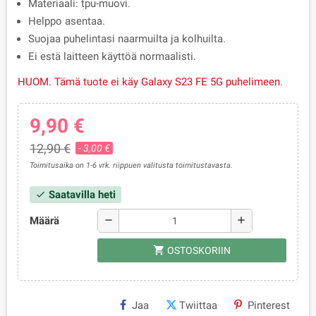
Materiaali: tpu-muovi.
Helppo asentaa.
Suojaa puhelintasi naarmuilta ja kolhuilta.
Ei estä laitteen käyttöä normaalisti.
HUOM. Tämä tuote ei käy
Galaxy S23 FE 5G puhelimeen
.
9,90 €
12,90 €
- 3,00 €
Toimitusaika on 1-6 vrk. riippuen valitusta toimitustavasta.
Saatavilla heti
check
Määrä
remove
add
shopping_cart
OSTOSKORIIN
Jaa
Twiittaa
Pinterest