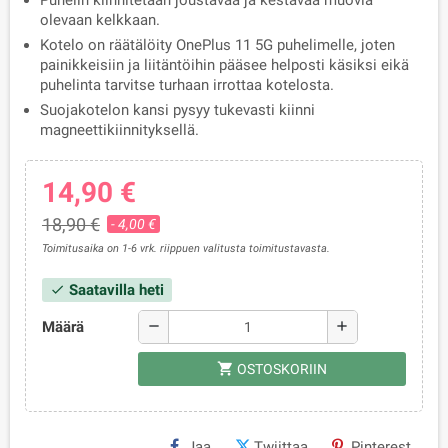
Puhelin kiinnitetään joustavaa ja kestävää muovia
olevaan kelkkaan.
Kotelo on räätälöity OnePlus 11 5G puhelimelle, joten
painikkeisiin ja liitäntöihin pääsee helposti käsiksi eikä
puhelinta tarvitse turhaan irrottaa kotelosta.
Suojakotelon kansi pysyy tukevasti kiinni
magneettikiinnityksellä.
14,90 €
18,90 €
- 4,00 €
Toimitusaika on 1-6 vrk. riippuen valitusta toimitustavasta.
Saatavilla heti
check
Määrä
remove
add
shopping_cart
OSTOSKORIIN
Jaa
Twiittaa
Pinterest