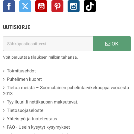
Facebook
Twitter
YouTube
Pinterest
Instagram
TikTok
UUTISKIRJE
OK
Voit peruuttaa tilauksen milloin tahansa.
Toimitusehdot
Puhelimen kuoret
Tietoa meistä – Suomalainen puhelintarvikekauppa vuodesta
2013
Tyyliluuri.fi nettikaupan maksutavat.
Tietosuojaseloste
Yhteistyö ja tuotetestaus
FAQ - Usein kysytyt kysymykset