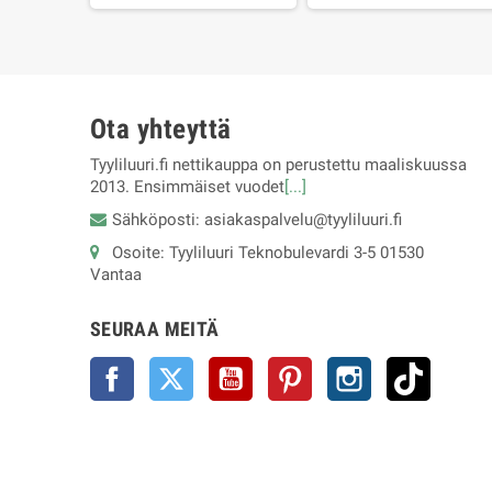
Ota yhteyttä
Tyyliluuri.fi nettikauppa on perustettu maaliskuussa
2013. Ensimmäiset vuodet
[...]
Sähköposti: asiakaspalvelu@tyyliluuri.fi
Osoite: Tyyliluuri Teknobulevardi 3-5 01530
Vantaa
SEURAA MEITÄ
Facebook
Twitter
YouTube
Pinterest
Instagram
TikTok