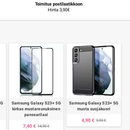
Toimitus postilaatikkoon
Hinta 3,90€
5G
Samsung Galaxy S23+ 5G
Samsung Galaxy S23+ 5G
kirkas mustareunuksinen
musta suojakuori
panssarilasi
4,90 €
9,90 €
7,40 €
14,90 €