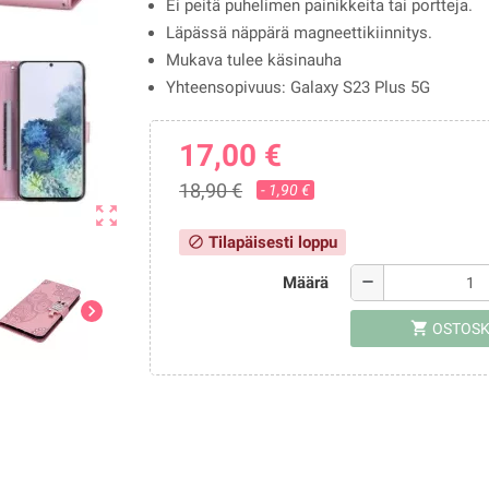
Ei peitä puhelimen painikkeita tai portteja.
Läpässä näppärä magneettikiinnitys.
Mukava tulee käsinauha
Yhteensopivuus: Galaxy S23 Plus 5G
17,00 €
18,90 €
- 1,90 €
zoom_out_map
Tilapäisesti loppu
block
Määrä
remove
chevron_right
shopping_cart
OSTOSK