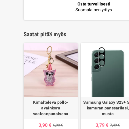
Osta turvallisesti
Suomalainen yritys
Saatat pitää myös
Kimalteleva pöllö-
Samsung Galaxy S23+ 
avainkoru
kameran panssarilasi,
vaaleanpunaisena
musta
3,90 €
3,79 €
6,90 €
7,49 €