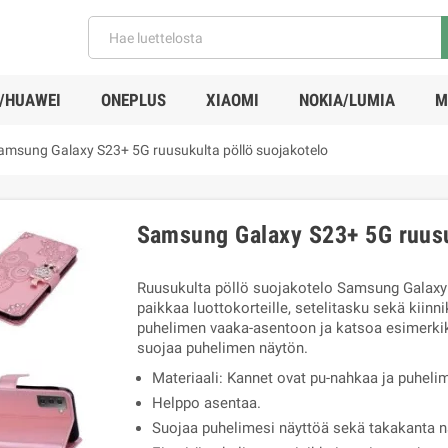
/HUAWEI
ONEPLUS
XIAOMI
NOKIA/LUMIA
M
amsung Galaxy S23+ 5G ruusukulta pöllö suojakotelo
Samsung Galaxy S23+ 5G ruusu
Ruusukulta pöllö suojakotelo Samsung Galaxy
paikkaa luottokorteille, setelitasku sekä kiinn
puhelimen vaaka-asentoon ja katsoa esimerkik
suojaa puhelimen näytön.
Materiaali: Kannet ovat pu-nahkaa ja puheli
Helppo asentaa.
Suojaa puhelimesi näyttöä sekä takakanta na