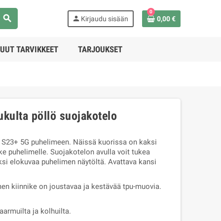
0
search
person
Kirjaudu sisään
0,00 €
UUT TARVIKKEET
TARJOUKSET
kulta pöllö suojakotelo
 S23+ 5G puhelimeen. Näissä kuorissa on kaksi
ike puhelimelle. Suojakotelon avulla voit tukea
si elokuvaa puhelimen näytöltä. Avattava kansi
men kiinnike on joustavaa ja kestävää tpu-muovia.
armuilta ja kolhuilta.