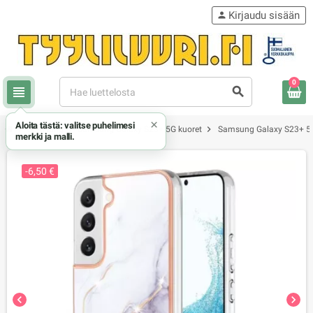
Kirjaudu sisään
person
0
view_headline
search
×
Aloita tästä: valitse puhelimesi
chevron_right
chevron_right
chevron_right
Samsung
Samsung Galaxy S23+ 5G kuoret
Samsung Galaxy S23+ 5G
merkki ja malli.
-6,50 €
chevron_left
chevron_right