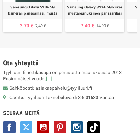
Samsung Galaxy S23+ 5G
Samsung Galaxy S23+ 5G kirkas
Sa
kameran panssarilasi, musta
mustareunuksinen panssarilasi
3,79 €
7,40 €
7,49 €
14,90 €
Ota yhteyttä
Tyyliluuri.fi nettikauppa on perustettu maaliskuussa 2013.
Ensimmäiset vuodet
[...]
Sähköposti: asiakaspalvelu@tyyliluuri.fi
Osoite: Tyyliluuri Teknobulevardi 3-5 01530 Vantaa
SEURAA MEITÄ
Facebook
Twitter
YouTube
Pinterest
Instagram
TikTok