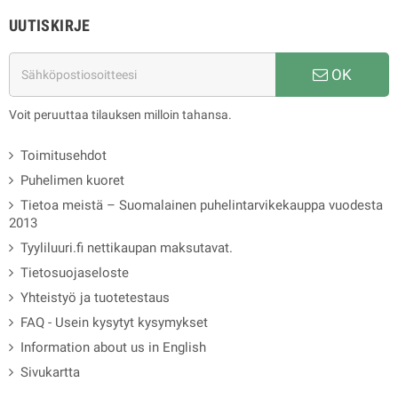
UUTISKIRJE
OK
Voit peruuttaa tilauksen milloin tahansa.
Toimitusehdot
Puhelimen kuoret
Tietoa meistä – Suomalainen puhelintarvikekauppa vuodesta
2013
Tyyliluuri.fi nettikaupan maksutavat.
Tietosuojaseloste
Yhteistyö ja tuotetestaus
FAQ - Usein kysytyt kysymykset
Information about us in English
Sivukartta