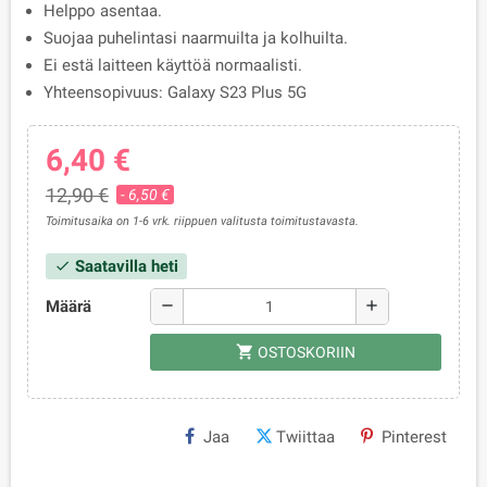
Helppo asentaa.
Suojaa puhelintasi naarmuilta ja kolhuilta.
Ei estä laitteen käyttöä normaalisti.
Yhteensopivuus: Galaxy S23 Plus 5G
6,40 €
12,90 €
- 6,50 €
Toimitusaika on 1-6 vrk. riippuen valitusta toimitustavasta.
Saatavilla heti
check
Määrä
remove
add
shopping_cart
OSTOSKORIIN
Jaa
Twiittaa
Pinterest