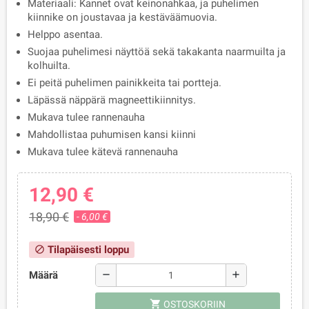
Materiaali: Kannet ovat keinonahkaa, ja puhelimen
kiinnike on joustavaa ja kestäväämuovia.
Helppo asentaa.
Suojaa puhelimesi näyttöä sekä takakanta naarmuilta ja
kolhuilta.
Ei peitä puhelimen painikkeita tai portteja.
Läpässä näppärä magneettikiinnitys.
Mukava tulee rannenauha
Mahdollistaa puhumisen kansi kiinni
Mukava tulee kätevä rannenauha
12,90 €
18,90 €
- 6,00 €
Tilapäisesti loppu
block
Määrä
remove
add
shopping_cart
OSTOSKORIIN