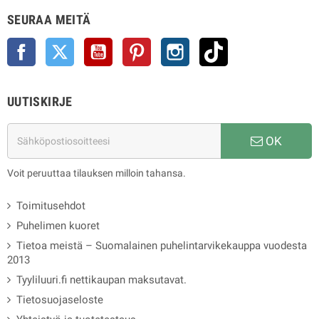
SEURAA MEITÄ
Facebook
Twitter
YouTube
Pinterest
Instagram
TikTok
UUTISKIRJE
OK
Voit peruuttaa tilauksen milloin tahansa.
Toimitusehdot
Puhelimen kuoret
Tietoa meistä – Suomalainen puhelintarvikekauppa vuodesta
2013
Tyyliluuri.fi nettikaupan maksutavat.
Tietosuojaseloste