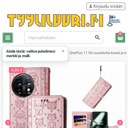
Kirjaudu sisään
person
0
view_headline
search
×
Aloita tästä: valitse puhelimesi
chevron_right
chevron_right
chevron_right
OnePlus
OnePlus 11 5G kuoret
OnePlus 11 5G ruusukulta kissat ja ko
merkki ja malli.
-6,00 €
chevron_left
chevron_right