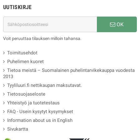
UUTISKIRJE
OK
Voit peruuttaa tilauksen milloin tahansa.
Toimitusehdot
Puhelimen kuoret
Tietoa meistä – Suomalainen puhelintarvikekauppa vuodesta
2013
Tyyliluuri.fi nettikaupan maksutavat.
Tietosuojaseloste
Yhteistyö ja tuotetestaus
FAQ - Usein kysytyt kysymykset
Information about us in English
Sivukartta