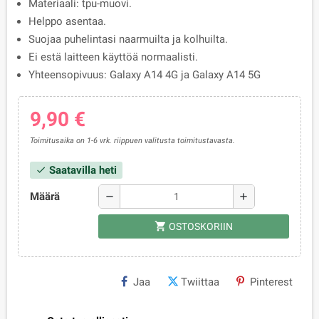
Materiaali: tpu-muovi.
Helppo asentaa.
Suojaa puhelintasi naarmuilta ja kolhuilta.
Ei estä laitteen käyttöä normaalisti.
Yhteensopivuus: Galaxy A14 4G ja Galaxy A14 5G
9,90 €
Toimitusaika on 1-6 vrk. riippuen valitusta toimitustavasta.
Saatavilla heti
check
Määrä
remove
add
shopping_cart
OSTOSKORIIN
Jaa
Twiittaa
Pinterest