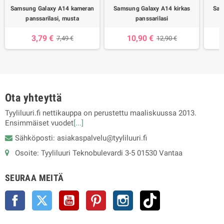
Samsung Galaxy A14 kameran
Samsung Galaxy A14 kirkas
Sam
panssarilasi, musta
panssarilasi
3,79 €
10,90 €
7,49 €
12,90 €
Ota yhteyttä
Tyyliluuri.fi nettikauppa on perustettu maaliskuussa 2013.
Ensimmäiset vuodet
[...]
Sähköposti: asiakaspalvelu@tyyliluuri.fi
Osoite: Tyyliluuri Teknobulevardi 3-5 01530 Vantaa
SEURAA MEITÄ
Facebook
Twitter
YouTube
Pinterest
Instagram
TikTok