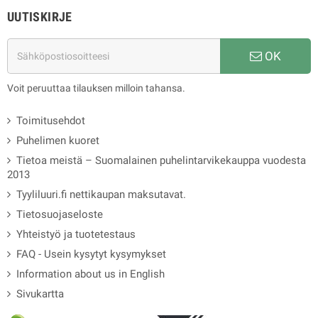
UUTISKIRJE
OK
Voit peruuttaa tilauksen milloin tahansa.
Toimitusehdot
Puhelimen kuoret
Tietoa meistä – Suomalainen puhelintarvikekauppa vuodesta
2013
Tyyliluuri.fi nettikaupan maksutavat.
Tietosuojaseloste
Yhteistyö ja tuotetestaus
FAQ - Usein kysytyt kysymykset
Information about us in English
Sivukartta