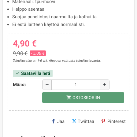
Materiaali: tpu-muovi.
Helppo asentaa.
Suojaa puhelintasi naarmuilta ja kolhuilta.
Ei estä laitteen käyttöä normaalisti.
4,90 €
9,90 €
- 5,00 €
Toimitusaika on 1-6 vrk. riippuen valitusta toimitustavasta.
Saatavilla heti
check
Määrä
remove
add
shopping_cart
OSTOSKORIIN
Jaa
Twiittaa
Pinterest