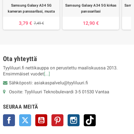
Samsung Galaxy A34 5G
Samsung Galaxy A34 5G kirkas
Sams
kameran panssarilasi, musta
panssarilasi
3,79 €
12,90 €
7,49 €
Ota yhteyttä
Tyyliluuri.fi nettikauppa on perustettu maaliskuussa 2013.
Ensimmäiset vuodet
[...]
Sähköposti: asiakaspalvelu@tyyliluuri.fi
Osoite: Tyyliluuri Teknobulevardi 3-5 01530 Vantaa
SEURAA MEITÄ
Facebook
Twitter
YouTube
Pinterest
Instagram
TikTok