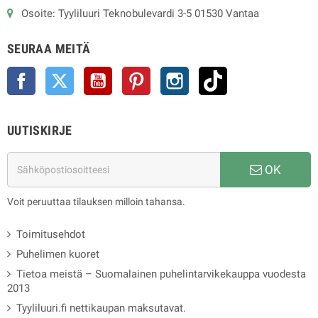
Osoite: Tyyliluuri Teknobulevardi 3-5 01530 Vantaa
SEURAA MEITÄ
Facebook
Twitter
YouTube
Pinterest
Instagram
TikTok
UUTISKIRJE
OK
Voit peruuttaa tilauksen milloin tahansa.
Toimitusehdot
Puhelimen kuoret
Tietoa meistä – Suomalainen puhelintarvikekauppa vuodesta
2013
Tyyliluuri.fi nettikaupan maksutavat.