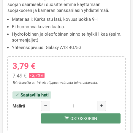
suojan saamiseksi suosittelemme käyttämään
suojakuoren ja kameran panssarilasin yhdistelmää.
Materiaali: Karkaistu lasi, kovuusluokka 9H
Ei huononna kuvien laatua.
Hydrofobinen ja oleofobinen pinnoite hylkii likaa (esim.
sormenjäljet)
Yhteensopivuus: Galaxy A13 4G/5G
3,79 €
7,49 €
- 3,70 €
Toimitusaika on 1-6 vrk. riippuen valitusta toimitustavasta.
Saatavilla heti
check
Määrä
remove
add
shopping_cart
OSTOSKORIIN