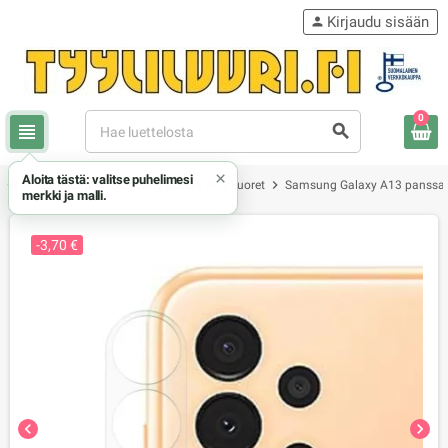
Kirjaudu sisään
person
0
view_headline
search
×
Aloita tästä: valitse puhelimesi
chevron_right
chevron_right
chevron_right
Samsung
Samsung Galaxy A13 kuoret
Samsung Galaxy A13 panssari
merkki ja malli.
-3,70 €
chevron_left
chevron_right