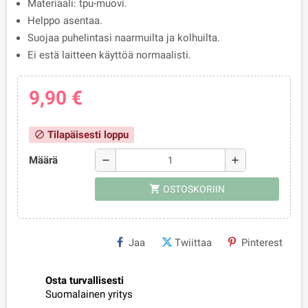
Materiaali: tpu-muovi.
Helppo asentaa.
Suojaa puhelintasi naarmuilta ja kolhuilta.
Ei estä laitteen käyttöä normaalisti.
9,90 €
Tilapäisesti loppu
block
Määrä
remove
add
shopping_cart
OSTOSKORIIN
Jaa
Twiittaa
Pinterest
Osta turvallisesti
Suomalainen yritys