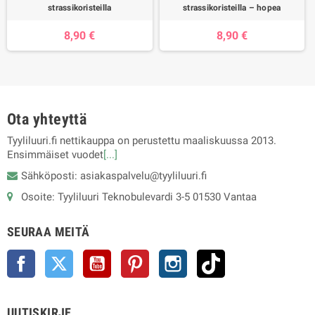
strassikoristeilla
strassikoristeilla – hopea
8,90 €
8,90 €
Ota yhteyttä
Tyyliluuri.fi nettikauppa on perustettu maaliskuussa 2013.
Ensimmäiset vuodet
[...]
Sähköposti: asiakaspalvelu@tyyliluuri.fi
Osoite: Tyyliluuri Teknobulevardi 3-5 01530 Vantaa
SEURAA MEITÄ
Facebook
Twitter
YouTube
Pinterest
Instagram
TikTok
UUTISKIRJE