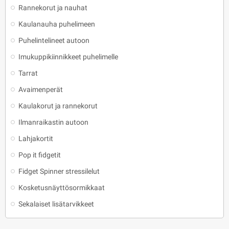
Rannekorut ja nauhat
Kaulanauha puhelimeen
Puhelintelineet autoon
Imukuppikiinnikkeet puhelimelle
Tarrat
Avaimenperät
Kaulakorut ja rannekorut
Ilmanraikastin autoon
Lahjakortit
Pop it fidgetit
Fidget Spinner stressilelut
Kosketusnäyttösormikkaat
Sekalaiset lisätarvikkeet