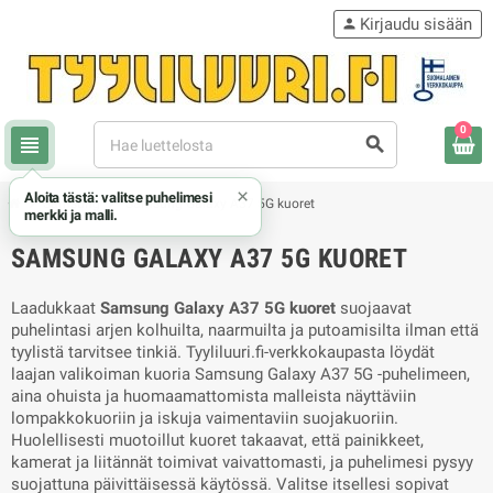
Kirjaudu sisään
person
0
view_headline
search
×
Aloita tästä: valitse puhelimesi
chevron_right
chevron_right
Samsung
Samsung Galaxy A37 5G kuoret
merkki ja malli.
SAMSUNG GALAXY A37 5G KUORET
Laadukkaat
Samsung Galaxy A37 5G kuoret
suojaavat
puhelintasi arjen kolhuilta, naarmuilta ja putoamisilta ilman että
tyylistä tarvitsee tinkiä. Tyyliluuri.fi-verkkokaupasta löydät
laajan valikoiman kuoria Samsung Galaxy A37 5G -puhelimeen,
aina ohuista ja huomaamattomista malleista näyttäviin
lompakkokuoriin ja iskuja vaimentaviin suojakuoriin.
Huolellisesti muotoillut kuoret takaavat, että painikkeet,
kamerat ja liitännät toimivat vaivattomasti, ja puhelimesi pysyy
suojattuna päivittäisessä käytössä. Valitse itsellesi sopivat