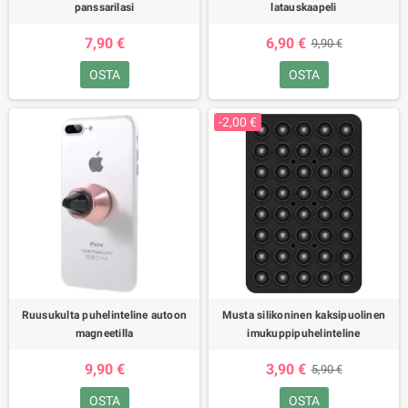
panssarilasi
latauskaapeli
7,90 €
6,90 €
9,90 €
OSTA
OSTA
-2,00 €
Ruusukulta puhelinteline autoon
Musta silikoninen kaksipuolinen
magneetilla
imukuppipuhelinteline
9,90 €
3,90 €
5,90 €
OSTA
OSTA