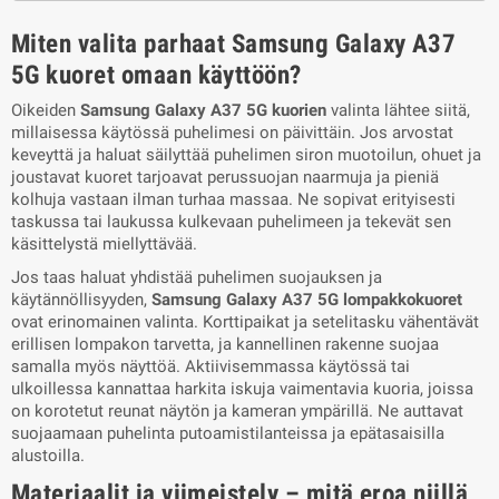
Miten valita parhaat Samsung Galaxy A37
5G kuoret omaan käyttöön?
Oikeiden
Samsung Galaxy A37 5G kuorien
valinta lähtee siitä,
millaisessa käytössä puhelimesi on päivittäin. Jos arvostat
keveyttä ja haluat säilyttää puhelimen siron muotoilun, ohuet ja
joustavat kuoret tarjoavat perussuojan naarmuja ja pieniä
kolhuja vastaan ilman turhaa massaa. Ne sopivat erityisesti
taskussa tai laukussa kulkevaan puhelimeen ja tekevät sen
käsittelystä miellyttävää.
Jos taas haluat yhdistää puhelimen suojauksen ja
käytännöllisyyden,
Samsung Galaxy A37 5G lompakkokuoret
ovat erinomainen valinta. Korttipaikat ja setelitasku vähentävät
erillisen lompakon tarvetta, ja kannellinen rakenne suojaa
samalla myös näyttöä. Aktiivisemmassa käytössä tai
ulkoillessa kannattaa harkita iskuja vaimentavia kuoria, joissa
on korotetut reunat näytön ja kameran ympärillä. Ne auttavat
suojaamaan puhelinta putoamistilanteissa ja epätasaisilla
alustoilla.
Materiaalit ja viimeistely – mitä eroa niillä