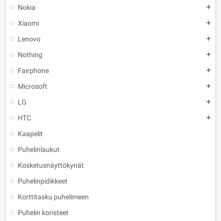
Nokia
add
Xiaomi
add
Lenovo
add
Nothing
add
Fairphone
add
Microsoft
add
LG
add
HTC
add
Kaapelit
Puhelinlaukut
Kosketusnäyttökynät
Puhelinpidikkeet
Korttitasku puhelimeen
Puhelin koristeet