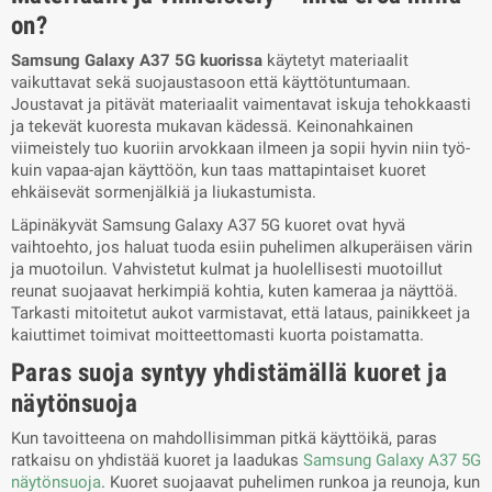
on?
Samsung Galaxy A37 5G kuorissa
käytetyt materiaalit
vaikuttavat sekä suojaustasoon että käyttötuntumaan.
Joustavat ja pitävät materiaalit vaimentavat iskuja tehokkaasti
ja tekevät kuoresta mukavan kädessä. Keinonahkainen
viimeistely tuo kuoriin arvokkaan ilmeen ja sopii hyvin niin työ-
kuin vapaa-ajan käyttöön, kun taas mattapintaiset kuoret
ehkäisevät sormenjälkiä ja liukastumista.
Läpinäkyvät Samsung Galaxy A37 5G kuoret ovat hyvä
vaihtoehto, jos haluat tuoda esiin puhelimen alkuperäisen värin
ja muotoilun. Vahvistetut kulmat ja huolellisesti muotoillut
reunat suojaavat herkimpiä kohtia, kuten kameraa ja näyttöä.
Tarkasti mitoitetut aukot varmistavat, että lataus, painikkeet ja
kaiuttimet toimivat moitteettomasti kuorta poistamatta.
Paras suoja syntyy yhdistämällä kuoret ja
näytönsuoja
Kun tavoitteena on mahdollisimman pitkä käyttöikä, paras
ratkaisu on yhdistää kuoret ja laadukas
Samsung Galaxy A37 5G
näytönsuoja
. Kuoret suojaavat puhelimen runkoa ja reunoja, kun