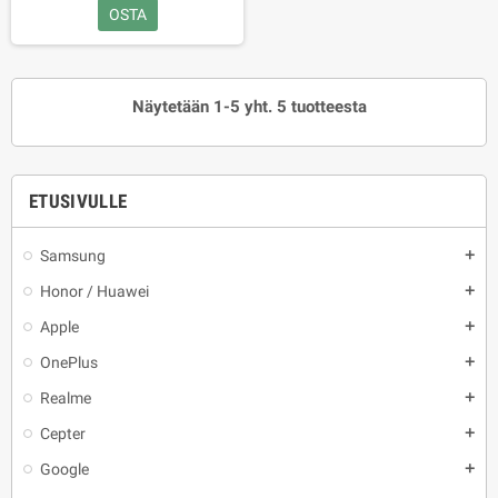
OSTA
Näytetään 1-5 yht. 5 tuotteesta
ETUSIVULLE
Samsung
add
Honor / Huawei
add
Apple
add
OnePlus
add
Realme
add
Cepter
add
Google
add