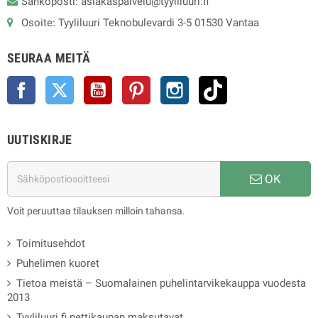
Sähköposti: asiakaspalvelu@tyyliluuri.fi
Osoite: Tyyliluuri Teknobulevardi 3-5 01530 Vantaa
SEURAA MEITÄ
Facebook
Twitter
YouTube
Pinterest
Instagram
TikTok
UUTISKIRJE
OK
Voit peruuttaa tilauksen milloin tahansa.
Toimitusehdot
Puhelimen kuoret
Tietoa meistä – Suomalainen puhelintarvikekauppa vuodesta
2013
Tyyliluuri.fi nettikaupan maksutavat.