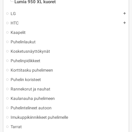
Lumia 950 XL kuoret
LG
add
HTC
add
Kaapelit
Puhelinlaukut
Kosketusnäyttökynät
Puhelinpidikkeet
Korttitasku puhelimeen
Puhelin koristeet
Rannekorut ja nauhat
Kaulanauha puhelimeen
Puhelintelineet autoon
Imukuppikiinnikkeet puhelimelle
Tarrat