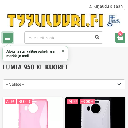
Kirjaudu sisään
person
0
view_headline
search
×
Aloita tästä: valitse puhelimesi
chevron_right
chevron_right
Microsoft
Lumia 950 XL kuoret
merkki ja malli.
LUMIA 950 XL KUORET
-- Valitse --
ALE!
-8,00 €
ALE!
-8,00 €