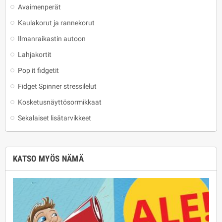
Avaimenperät
Kaulakorut ja rannekorut
Ilmanraikastin autoon
Lahjakortit
Pop it fidgetit
Fidget Spinner stressilelut
Kosketusnäyttösormikkaat
Sekalaiset lisätarvikkeet
KATSO MYÖS NÄMÄ