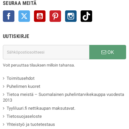
SEURAA MEITÄ
Facebook
Twitter
YouTube
Pinterest
Instagram
TikTok
UUTISKIRJE
OK
Voit peruuttaa tilauksen milloin tahansa.
Toimitusehdot
Puhelimen kuoret
Tietoa meistä – Suomalainen puhelintarvikekauppa vuodesta
2013
Tyyliluuri.fi nettikaupan maksutavat.
Tietosuojaseloste
Yhteistyö ja tuotetestaus