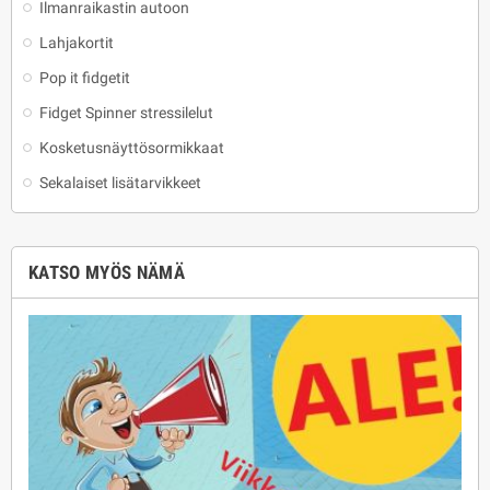
Ilmanraikastin autoon
Lahjakortit
Pop it fidgetit
Fidget Spinner stressilelut
Kosketusnäyttösormikkaat
Sekalaiset lisätarvikkeet
KATSO MYÖS NÄMÄ