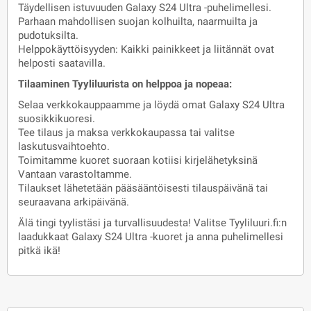
Täydellisen istuvuuden Galaxy S24 Ultra -puhelimellesi.
Parhaan mahdollisen suojan kolhuilta, naarmuilta ja
pudotuksilta.
Helppokäyttöisyyden: Kaikki painikkeet ja liitännät ovat
helposti saatavilla.
Tilaaminen Tyyliluurista on helppoa ja nopeaa:
Selaa verkkokauppaamme ja löydä omat Galaxy S24 Ultra
suosikkikuoresi.
Tee tilaus ja maksa verkkokaupassa tai valitse
laskutusvaihtoehto.
Toimitamme kuoret suoraan kotiisi kirjelähetyksinä
Vantaan varastoltamme.
Tilaukset lähetetään pääsääntöisesti tilauspäivänä tai
seuraavana arkipäivänä.
Älä tingi tyylistäsi ja turvallisuudesta! Valitse Tyyliluuri.fi:n
laadukkaat Galaxy S24 Ultra -kuoret ja anna puhelimellesi
pitkä ikä!