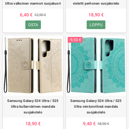
Ultra valkoinen marmori suojakuori
violetti perhonen suojakotelo
6,40 €
18,90 €
12,90 €
OSTA
LOPPU
-9,50 €
Samsung Galaxy S24 Ultra / S25
Samsung Galaxy S24 Ultra / S25
Ultra kullanvärinen mandala
Ultra mintunvihreä mandala
suojakotelo
suojakotelo
18,90 €
9,40 €
18,90 €