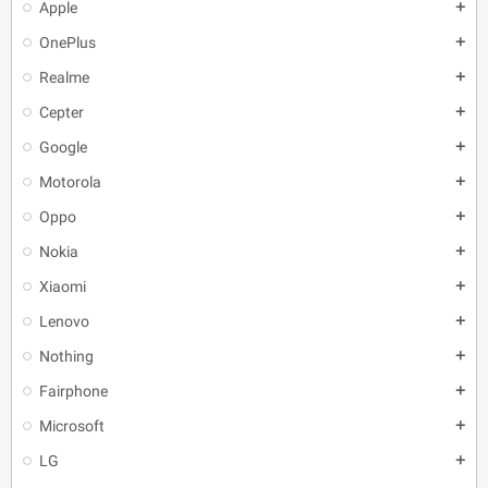
Apple
add
OnePlus
add
Realme
add
Cepter
add
Google
add
Motorola
add
Oppo
add
Nokia
add
Xiaomi
add
Lenovo
add
Nothing
add
Fairphone
add
Microsoft
add
LG
add