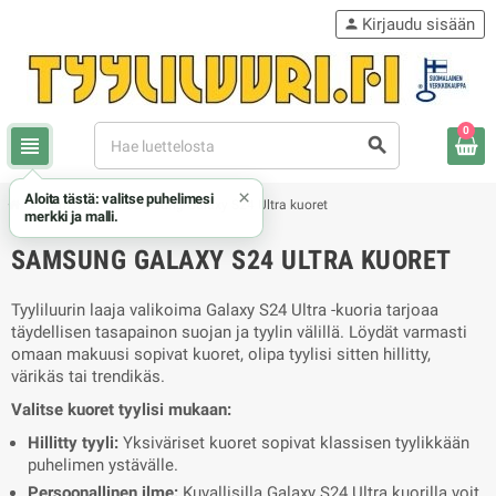
Kirjaudu sisään
person
0
view_headline
search
×
Aloita tästä: valitse puhelimesi
chevron_right
chevron_right
Samsung
Samsung Galaxy S24 Ultra kuoret
merkki ja malli.
SAMSUNG GALAXY S24 ULTRA KUORET
Tyyliluurin laaja valikoima Galaxy S24 Ultra -kuoria tarjoaa
täydellisen tasapainon suojan ja tyylin välillä. Löydät varmasti
omaan makuusi sopivat kuoret, olipa tyylisi sitten hillitty,
värikäs tai trendikäs.
Valitse kuoret tyylisi mukaan:
Hillitty tyyli:
Yksiväriset kuoret sopivat klassisen tyylikkään
puhelimen ystävälle.
Persoonallinen ilme:
Kuvallisilla Galaxy S24 Ultra kuorilla voit