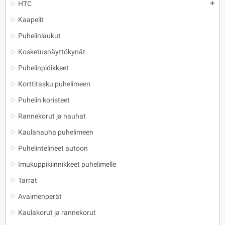
HTC
add
Kaapelit
Puhelinlaukut
Kosketusnäyttökynät
Puhelinpidikkeet
Korttitasku puhelimeen
Puhelin koristeet
Rannekorut ja nauhat
Kaulanauha puhelimeen
Puhelintelineet autoon
Imukuppikiinnikkeet puhelimelle
Tarrat
Avaimenperät
Kaulakorut ja rannekorut