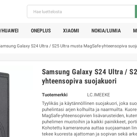
/HUAWEI
ONEPLUS
XIAOMI
NOKIA/LUMIA
M
amsung Galaxy S24 Ultra / S25 Ultra musta MagSafe-yhteensopiva suoj
Samsung Galaxy S24 Ultra / S
yhteensopiva suojakuori
Tuotemerkki
LC.IMEEKE
Tyylikäs ja käytännöllinen suojakuori, joka su
puhelintasi arjen kolhuilta ja naarmuilta. Ku
MagSafe-yhteensopivien lisävarusteiden, kuten l
puhelimen muotoihin ja kaikki painikkeet, port
Kohotettu kamerareuna auttaa suojaamaan lins
tekee kuoresta ajattoman ja sopivan sekä arke