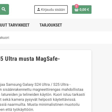
0
search
person
Kirjaudu sisään
0,00 €
UUT TARVIKKEET
TARJOUKSET
akuori
25 Ultra musta MagSafe-
ojaa Samsung Galaxy S24 Ultra / S25 Ultra -
oren sisäänrakennettu magneettirengas mahdollistaa
atureiden ja telineiden käytön. Kuori istuu tarkasti
it sekä kamera pysyvät helposti käytettävissä.
siä naarmuilta. Musta minimalistinen muotoilu
en että työkäyttöön.