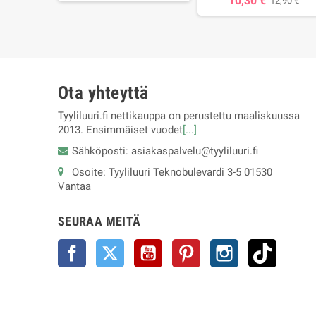
10,30 €
12,90 €
Ota yhteyttä
Tyyliluuri.fi nettikauppa on perustettu maaliskuussa
2013. Ensimmäiset vuodet
[...]
Sähköposti: asiakaspalvelu@tyyliluuri.fi
Osoite: Tyyliluuri Teknobulevardi 3-5 01530
Vantaa
SEURAA MEITÄ
Facebook
Twitter
YouTube
Pinterest
Instagram
TikTok