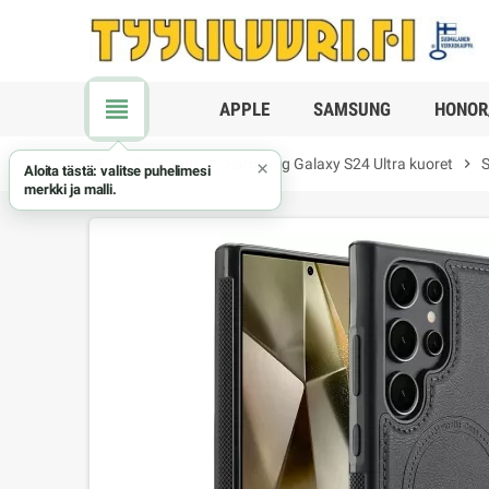
view_headline
APPLE
SAMSUNG
HONOR
chevron_right
Samsung
chevron_right
Samsung Galaxy S24 Ultra kuoret
chevron_right
S
×
Aloita tästä: valitse puhelimesi
merkki ja malli.