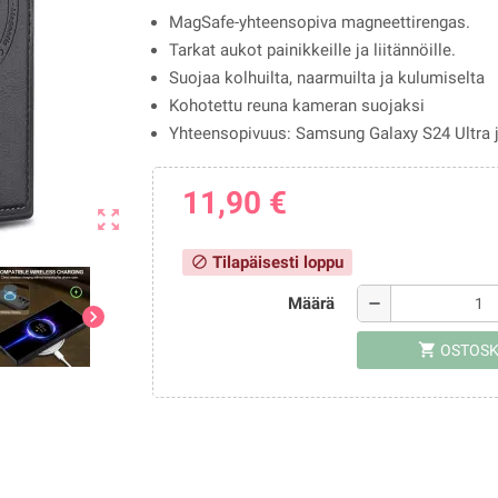
MagSafe-yhteensopiva magneettirengas.
Tarkat aukot painikkeille ja liitännöille.
Suojaa kolhuilta, naarmuilta ja kulumiselta
Kohotettu reuna kameran suojaksi
Yhteensopivuus: Samsung Galaxy S24 Ultra j
11,90 €
zoom_out_map
Tilapäisesti loppu
block
Määrä
remove
chevron_right
shopping_cart
OSTOSK