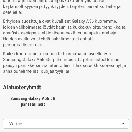
laitetta arjen kolhuilta. Lompakkokotelot yhdistävät
käytännöllisyyden ja tyylikkyyden, tarjoten paikat korteille ja
seteleille.
Erityisen suosittuja ovat kuvalliset Galaxy A56 kuoremme,
joiden valikoimasta löydät kauniita kukkakuvioita, trendikkäitä
graafisia designeja, eläinaiheita sekä muita upeita malleja.
Näiden avulla voit tehdä puhelimestasi entistä
persoonallisemman.
Kaikki kuoremme on suunniteltu istumaan täydellisesti
Samsung Galaxy A56 5G -puhelimeen, tarjoten esteettömän
pääsyn painikkeisiin ja liitäntöihin. Tilaa suosikkikuoresi nyt ja
anna puhelimellesi suojaa tyylillä!
Alatuoteryhmät
Samsung Galaxy A56 5G
panssarilasit
-- Valitse --