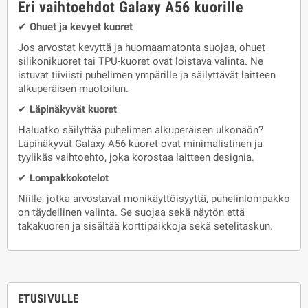
Eri vaihtoehdot Galaxy A56 kuorille
✔
Ohuet ja kevyet kuoret
Jos arvostat kevyttä ja huomaamatonta suojaa, ohuet
silikonikuoret tai TPU-kuoret ovat loistava valinta. Ne
istuvat tiiviisti puhelimen ympärille ja säilyttävät laitteen
alkuperäisen muotoilun.
✔
Läpinäkyvät kuoret
Haluatko säilyttää puhelimen alkuperäisen ulkonäön?
Läpinäkyvät Galaxy A56 kuoret ovat minimalistinen ja
tyylikäs vaihtoehto, joka korostaa laitteen designia.
✔
Lompakkokotelot
Niille, jotka arvostavat monikäyttöisyyttä, puhelinlompakko
on täydellinen valinta. Se suojaa sekä näytön että
takakuoren ja sisältää korttipaikkoja sekä setelitaskun.
ETUSIVULLE