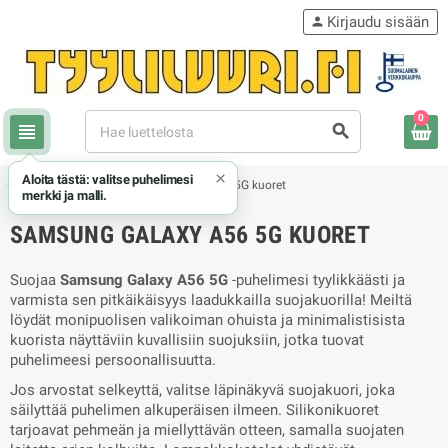
Kirjaudu sisään
person
0
view_headline
search
×
Aloita tästä: valitse puhelimesi
chevron_right
chevron_right
Samsung
Samsung Galaxy A56 5G kuoret
merkki ja malli.
SAMSUNG GALAXY A56 5G KUORET
Suojaa
Samsung Galaxy A56 5G
-puhelimesi tyylikkäästi ja
varmista sen pitkäikäisyys laadukkailla suojakuorilla! Meiltä
löydät monipuolisen valikoiman ohuista ja minimalistisista
kuorista näyttäviin kuvallisiin suojuksiin, jotka tuovat
puhelimeesi persoonallisuutta.
Jos arvostat selkeyttä, valitse läpinäkyvä suojakuori, joka
säilyttää puhelimen alkuperäisen ilmeen. Silikonikuoret
tarjoavat pehmeän ja miellyttävän otteen, samalla suojaten