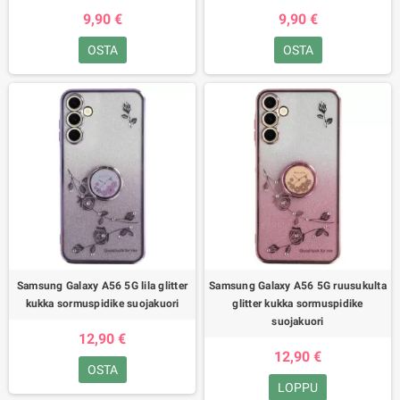
9,90 €
9,90 €
OSTA
OSTA
Samsung Galaxy A56 5G lila glitter
Samsung Galaxy A56 5G ruusukulta
kukka sormuspidike suojakuori
glitter kukka sormuspidike
suojakuori
12,90 €
12,90 €
OSTA
LOPPU