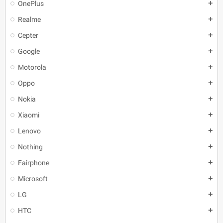
OnePlus
add
Realme
add
Cepter
add
Google
add
Motorola
add
Oppo
add
Nokia
add
Xiaomi
add
Lenovo
add
Nothing
add
Fairphone
add
Microsoft
add
LG
add
HTC
add