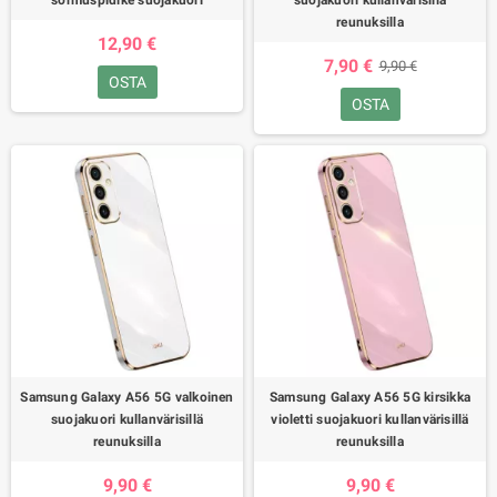
sormuspidike suojakuori
suojakuori kullanvärisillä
reunuksilla
12,90 €
7,90 €
9,90 €
OSTA
OSTA
Samsung Galaxy A56 5G valkoinen
Samsung Galaxy A56 5G kirsikka
suojakuori kullanvärisillä
violetti suojakuori kullanvärisillä
reunuksilla
reunuksilla
9,90 €
9,90 €