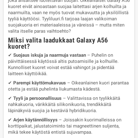
joka ansaitsee luotettavan suojan. Oikeanlaiset Galaxy A56
kuoret eivät ainoastaan suojaa laitettasi arjen kolhuilta ja
naarmuilta, vaan ne myös tuovat mukavuutta ja yksilöllistä
tyyliä käyttöösi. Tyyliluuri.fi tarjoaa laajan valikoiman
suojakuoria eri materiaaleissa ja väreissä – mutta miten
valita itselle paras vaihtoehto?
Miksi valita laadukkaat Galaxy A56
kuoret?
✔
Suojaus iskuja ja naarmuja vastaan
– Puhelin on
päivittäisessä käytössä altis putoamisille ja kolhuille.
Kunnolliset kuoret voivat estää vahingot ja pidentää
laitteen käyttöikää.
✔
Parempi käyttömukavuus
– Oikeanlainen kuori parantaa
otetta ja estää puhelinta liukumasta kädestä.
✔
Tyyli ja persoonallisuus
– Valittavissa on tyylikkäitä
nahkakuoria, värikkäitä silikonikuoria, trendikkäitä
läpinäkyviä suojia ja kestäviä hybridikuoria.
✔
Arjen käytännöllisyys
– Joissakin kuorimalleissa on
korttipaikat, jalustatoiminto tai magneettinen suljenta,
mikä tekee käytöstä entistä sujuvampaa.