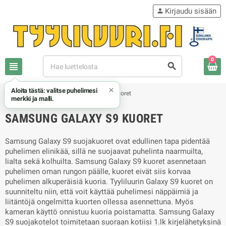
Kirjaudu sisään
person
0
view_headline
search
×
Aloita tästä: valitse puhelimesi
chevron_right
chevron_right
Samsung
Samsung Galaxy S9 kuoret
merkki ja malli.
SAMSUNG GALAXY S9 KUORET
Samsung Galaxy S9 suojakuoret ovat edullinen tapa pidentää
puhelimen elinikää, sillä ne suojaavat puhelinta naarmuilta,
lialta sekä kolhuilta. Samsung Galaxy S9 kuoret asennetaan
puhelimen oman rungon päälle, kuoret eivät siis korvaa
puhelimen alkuperäisiä kuoria. Tyyliluurin Galaxy S9 kuoret on
suunniteltu niin, että voit käyttää puhelimesi näppäimiä ja
liitäntöjä ongelmitta kuorten ollessa asennettuna. Myös
kameran käyttö onnistuu kuoria poistamatta. Samsung Galaxy
S9 suojakotelot toimitetaan suoraan kotiisi 1.lk kirjelähetyksinä