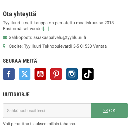
Ota yhteyttä
Tyyliluuri.fi nettikauppa on perustettu maaliskuussa 2013.
Ensimmäiset vuodet
[...]
Sähköposti: asiakaspalvelu@tyyliluuri.fi
Osoite: Tyyliluuri Teknobulevardi 3-5 01530 Vantaa
SEURAA MEITÄ
Facebook
Twitter
YouTube
Pinterest
Instagram
TikTok
UUTISKIRJE
OK
Voit peruuttaa tilauksen milloin tahansa.