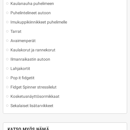
Kaulanauha puhelimeen
Puhelintelineet autoon
Imukuppikiinnikkeet puhelimelle
Tarrat
Avaimenperät
Kaulakorut ja rannekorut
Ilmanraikastin autoon
Lahjakortit
Pop it fidgetit
Fidget Spinner stressilelut
Kosketusnäyttösormikkaat
Sekalaiset lisätarvikkeet
KATSO MYÖS NÄMÄ