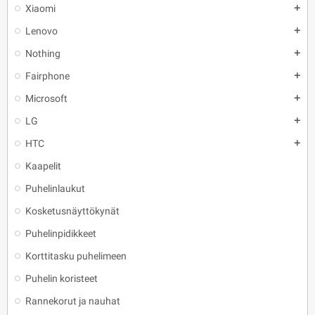
Xiaomi
add
Lenovo
add
Nothing
add
Fairphone
add
Microsoft
add
LG
add
HTC
add
Kaapelit
Puhelinlaukut
Kosketusnäyttökynät
Puhelinpidikkeet
Korttitasku puhelimeen
Puhelin koristeet
Rannekorut ja nauhat