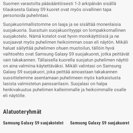
Suomen varastolta pääsääntöisesti 1-3 arkipäivän sisällä
tilauksesta Galaxy S9 kuoret ovat myös oivallinen tapa
personoida puhelintasi.
Suojakuorimallistomme on laaja ja se sisältää monenlaisia
suojakuoria. Suosituin suojakuorityyppi on lompakkomallinen
suojakotelo. Nämä kotelot ovat hyvin monikäyttöisiä ja ne
suojaavat myös puhelimen heikoimman osan eli näytön. Mikäli
haluat säilyttää puhelimen ohuen muotoilun, tällöin hyvä
vaihtoehto ovat Samsung Galaxy S9 suojakuoret, jotka peittävät
vain takakannen. Tällaisella kuorella suojatun puhelimen näyttö
on aina valmiina käytettäväksi. Mikäli valintasi on Samsung
Galaxy S9 suojakuori, joka peittää ainoastaan takakannen
suosittelemme asentamaan puhelimeen myös karkaistusta
lasista valmistetun panssarilasin. Suojalasi on halpa
henkivakuutus puhelimen kalleimmalle ja heikoimmalle osalle
eli näytölle.
Alatuoteryhmät
Samsung Galaxy S9 suojakotelot
Samsung Galaxy S9 suojakuoret