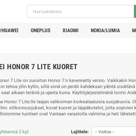
/HUAWEI
ONEPLUS
XIAOMI
NOKIA/LUMIA
M
I HONOR 7 LITE KUORET
nor 7 Lite on suositun Honor 7:n kevennetty versio. Vaikkakin Hono
kin tehoa yllin kyllin, sillä siinä on peräti kahdeksan ydintä sisäl
 saat aikaan teräviä ja upeita kuvia. Käyttöjärjestelmänä toimii An
 Honor 7 Lite:lle laajan valikoiman korkealaatuisia suojakuoria. 
ihin: silikonisuojukset, kovat kuoret ja läppäkotelot, jotta sopivie
llistomme tuotteet ovat Vantaan varastolla valmiina ja heti lähetet
yhteensä 2 kpl.
Lajittele:
-- Valitse --