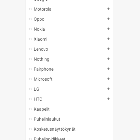
Motorola
add
Oppo
add
Nokia
add
Xiaomi
add
Lenovo
add
Nothing
add
Fairphone
add
Microsoft
add
LG
add
HTC
add
Kaapelit
Puhelinlaukut
Kosketusnäyttökynät
Puhelinpidikkeet