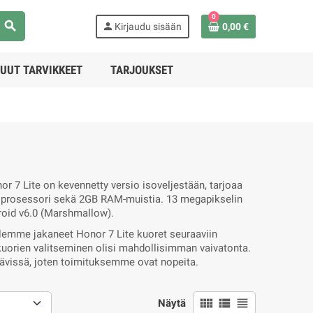
0
search
person
Kirjaudu sisään
0,00 €
UUT TARVIKKEET
TARJOUKSET
r 7 Lite on kevennetty versio isoveljestään, tarjoaa
tävä prosessori sekä 2GB RAM-muistia. 13 megapikselin
droid v6.0 (Marshmallow).
Olemme jakaneet Honor 7 Lite kuoret seuraaviin
n kuorien valitseminen olisi mahdollisimman vaivatonta.
tävissä, joten toimituksemme ovat nopeita.
view_comfy
view_list
view_headline
Näytä