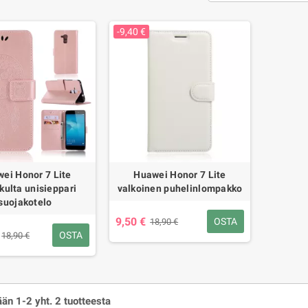
-9,40 €
ei Honor 7 Lite
Huawei Honor 7 Lite
kulta unisieppari
valkoinen puhelinlompakko
suojakotelo
9,50 €
OSTA
18,90 €
OSTA
18,90 €
än 1-2 yht. 2 tuotteesta