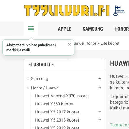
view_headline
APPLE
SAMSUNG
HONOR
chevron_right
Honor / Huawei
chevron_right
Huawei Honor 7 Lite kuoret
×
Aloita tästä: valitse puhelimesi
merkki ja malli.
HUAWE
ETUSIVULLE
Huawei Ho
Samsung
add
se kuiten
kameralla
Honor / Huawei
add
Huawei Ascend Y330 kuoret
Tarjoamme
kategorio
Huawei Y360 kuoret
Kaikki ma
Huawei Y3 2017 kuoret
add
Huawei Y5 2018 kuoret
add
Tuotteita 
Huawei Y5 2019 kuoret