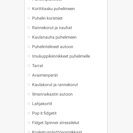
Korttitasku puhelimeen
Puhelin koristeet
Rannekorut ja nauhat
Kaulanauha puhelimeen
Puhelintelineet autoon
Imukuppikiinnikkeet puhelimelle
Tarrat
Avaimenperät
Kaulakorut ja rannekorut
Ilmanraikastin autoon
Lahjakortit
Pop it fidgetit
Fidget Spinner stressilelut
Kosketusnäyttösormikkaat