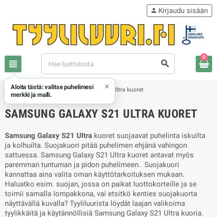
Kirjaudu sisään
person
0
view_headline
search
×
Aloita tästä: valitse puhelimesi
chevron_right
chevron_right
Samsung
Samsung Galaxy S21 Ultra kuoret
merkki ja malli.
SAMSUNG GALAXY S21 ULTRA KUORET
Samsung Galaxy S21 Ultra
kuoret suojaavat puhelinta iskuilta
ja kolhuilta. Suojakuori pitää puhelimen ehjänä vahingon
sattuessa. Samsung Galaxy S21 Ultra kuoret antavat myös
paremman tuntuman ja pidon puhelimeen. Suojakuori
kannattaa aina valita oman käyttötarkoituksen mukaan.
Haluatko esim. suojan, jossa on paikat luottokorteille ja se
toimii samalla lompakkona, vai etsitkö kenties suojakuorta
näyttävällä kuvalla? Tyyliluurista löydät laajan valikoima
tyylikkäitä ja käytännöllisiä Samsung Galaxy S21 Ultra kuoria.