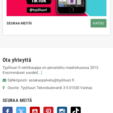
SEURAA MEITÄ!
KATSO
Ota yhteyttä
Tyyliluuri.fi nettikauppa on perustettu maaliskuussa 2013.
Ensimmäiset vuodet
[...]
Sähköposti: asiakaspalvelu@tyyliluuri.fi
Osoite: Tyyliluuri Teknobulevardi 3-5 01530 Vantaa
SEURAA MEITÄ
Facebook
Twitter
YouTube
Pinterest
Instagram
TikTok