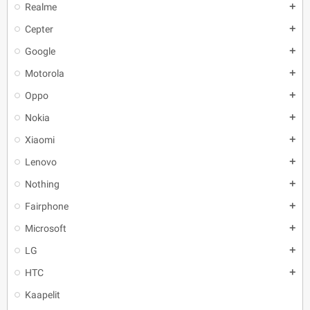
Realme
add
Cepter
add
Google
add
Motorola
add
Oppo
add
Nokia
add
Xiaomi
add
Lenovo
add
Nothing
add
Fairphone
add
Microsoft
add
LG
add
HTC
add
Kaapelit