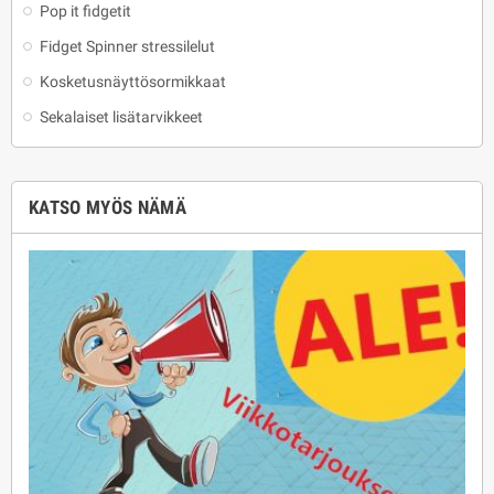
Pop it fidgetit
Fidget Spinner stressilelut
Kosketusnäyttösormikkaat
Sekalaiset lisätarvikkeet
KATSO MYÖS NÄMÄ