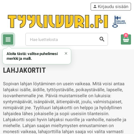
Kirjaudu sisään
person
0
view_headline
search
×
Aloita tästä: valitse puhelimesi
chevron_right
Lahjakortit
merkki ja malli.
LAHJAKORTIT
Sopivan lahjan löytäminen on usein vaikeaa. Mitä voisi antaa
lahjaksi isälle, äidille, tyttöystävälle, poikaystävälle, lapselle,
isovanhemmalle jne. Päiviä muistamiselle on lukuisia:
syntymäpäivät, isänpäivät, äitienpäivät, joulu, valmistujaiset,
nimipäivät jne. Tyyliluuri lahjakortti on helppo ja hyödyllinen
lahjaidea lähes jokaiselle ja sopii useisiin tilanteisiin.
Lahjakortti sopii hyvin lahjaksi nuorille ja vanhoille, naiselle ja
miehelle. Lahjan saajan mieltymysten ennustaminen on
monesti vaikeaa, lahajorttilla lahjan saaja voi valita varmasti