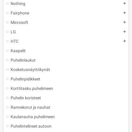
Nothing
add
Fairphone
add
Microsoft
add
LG
add
HTC
add
Kaapelit
Puhelinlaukut
Kosketusnäyttökynät
Puhelinpidikkeet
Korttitasku puhelimeen
Puhelin koristeet
Rannekorut ja nauhat
Kaulanauha puhelimeen
Puhelintelineet autoon