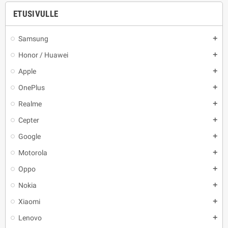
ETUSIVULLE
Samsung
add
Honor / Huawei
add
Apple
add
OnePlus
add
Realme
add
Cepter
add
Google
add
Motorola
add
Oppo
add
Nokia
add
Xiaomi
add
Lenovo
add