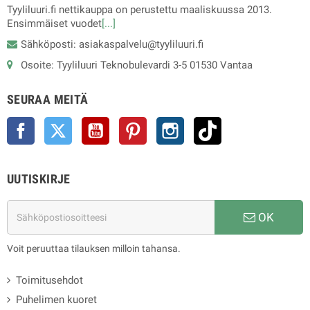
Tyyliluuri.fi nettikauppa on perustettu maaliskuussa 2013.
Ensimmäiset vuodet
[...]
Sähköposti: asiakaspalvelu@tyyliluuri.fi
Osoite: Tyyliluuri Teknobulevardi 3-5 01530 Vantaa
SEURAA MEITÄ
Facebook
Twitter
YouTube
Pinterest
Instagram
TikTok
UUTISKIRJE
OK
Voit peruuttaa tilauksen milloin tahansa.
Toimitusehdot
Puhelimen kuoret