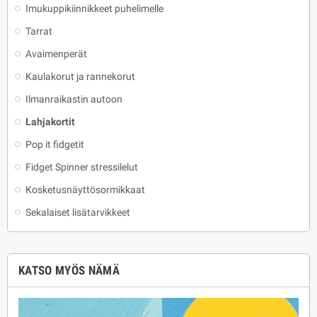
Imukuppikiinnikkeet puhelimelle
Tarrat
Avaimenperät
Kaulakorut ja rannekorut
Ilmanraikastin autoon
Lahjakortit
Pop it fidgetit
Fidget Spinner stressilelut
Kosketusnäyttösormikkaat
Sekalaiset lisätarvikkeet
KATSO MYÖS NÄMÄ