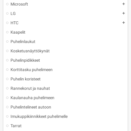
Microsoft
add
LG
add
HTC
add
Kaapelit
Puhelinlaukut
Kosketusnäyttökynät
Puhelinpidikkeet
Korttitasku puhelimeen
Puhelin koristeet
Rannekorut ja nauhat
Kaulanauha puhelimeen
Puhelintelineet autoon
Imukuppikiinnikkeet puhelimelle
Tarrat