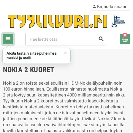
Kirjaudu sisään
person
0
view_headline
search
×
Aloita tästä: valitse puhelimesi
chevron_right
chevron_right
Nokia
Nokia 2 kuoret
merkki ja malli.
NOKIA 2 KUORET
Nokia 2 on toistaiseksi edullisin HDM-Nokia-älypuhelin noin
100 euron hinnallaan. Edullisesta hinnasta huolimatta Nokia
2:sta löytyy suuri kapasitettinen 4000 milliampeeritunnin akku.
Tyyliluurin Nokia 2 kuoret ovat valmistettu laadukkaista ja
kestävistä materiaaleista. Kuoret on tehty tarkasti puhelimen
mittojen mukaisesti, joten ne istuvat puhelimeen täydellisesti
jättäen puhelimen kaikki liitännät käytettäviksi. Nokia 2 kuoria
on saatavilla useiden värivaihtoehtojen lisäksi myös kauniilla
kuvilla koristeltuina. Laajasta valikoimasta on helppo löytää