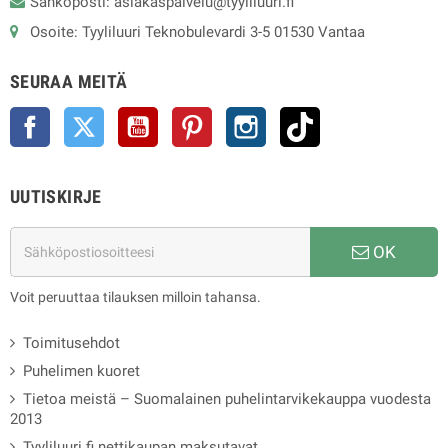
Sähköposti: asiakaspalvelu@tyyliluuri.fi
Osoite: Tyyliluuri Teknobulevardi 3-5 01530 Vantaa
SEURAA MEITÄ
Facebook
Twitter
YouTube
Pinterest
Instagram
TikTok
UUTISKIRJE
OK
Voit peruuttaa tilauksen milloin tahansa.
Toimitusehdot
Puhelimen kuoret
Tietoa meistä – Suomalainen puhelintarvikekauppa vuodesta
2013
Tyyliluuri.fi nettikaupan maksutavat.