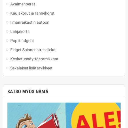
Avaimenperät
Kaulakorut ja rannekorut
Ilmanraikastin autoon
Lahjakortit
Pop it fidgetit
Fidget Spinner stressilelut
Kosketusnäyttösormikkaat
Sekalaiset lisätarvikkeet
KATSO MYÖS NÄMÄ