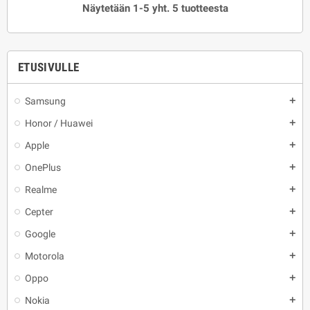
Näytetään 1-5 yht. 5 tuotteesta
ETUSIVULLE
Samsung
add
Honor / Huawei
add
Apple
add
OnePlus
add
Realme
add
Cepter
add
Google
add
Motorola
add
Oppo
add
Nokia
add