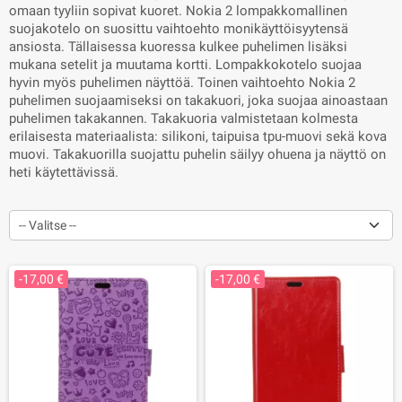
omaan tyyliin sopivat kuoret. Nokia 2 lompakkomallinen
suojakotelo on suosittu vaihtoehto monikäyttöisyytensä
ansiosta. Tällaisessa kuoressa kulkee puhelimen lisäksi
mukana setelit ja muutama kortti. Lompakkokotelo suojaa
hyvin myös puhelimen näyttöä. Toinen vaihtoehto Nokia 2
puhelimen suojaamiseksi on takakuori, joka suojaa ainoastaan
puhelimen takakannen. Takakuoria valmistetaan kolmesta
erilaisesta materiaalista: silikoni, taipuisa tpu-muovi sekä kova
muovi. Takakuorilla suojattu puhelin säilyy ohuena ja näyttö on
heti käytettävissä.
-- Valitse --
-17,00 €
-17,00 €