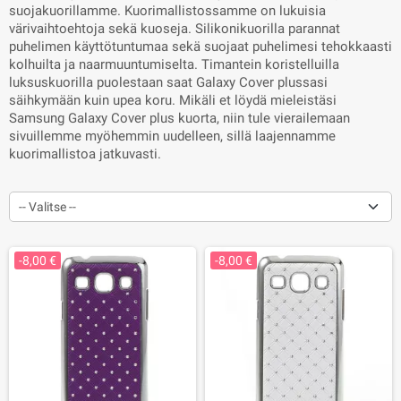
suojakuorillamme. Kuorimallistossamme on lukuisia
värivaihtoehtoja sekä kuoseja. Silikonikuorilla parannat
puhelimen käyttötuntumaa sekä suojaat puhelimesi tehokkaasti
kolhuilta ja naarmuuntumiselta. Timantein koristelluilla
luksuskuorilla puolestaan saat Galaxy Cover plussasi
säihkymään kuin upea koru. Mikäli et löydä mieleistäsi
Samsung Galaxy Cover plus kuorta, niin tule vierailemaan
sivuillemme myöhemmin uudelleen, sillä laajennamme
kuorimallistoa jatkuvasti.
-- Valitse --
-8,00 €
-8,00 €