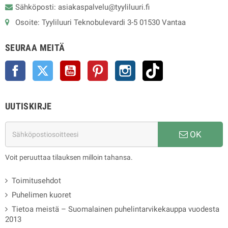
Sähköposti: asiakaspalvelu@tyyliluuri.fi
Osoite: Tyyliluuri Teknobulevardi 3-5 01530 Vantaa
SEURAA MEITÄ
Facebook
Twitter
YouTube
Pinterest
Instagram
TikTok
UUTISKIRJE
OK
Voit peruuttaa tilauksen milloin tahansa.
Toimitusehdot
Puhelimen kuoret
Tietoa meistä – Suomalainen puhelintarvikekauppa vuodesta
2013