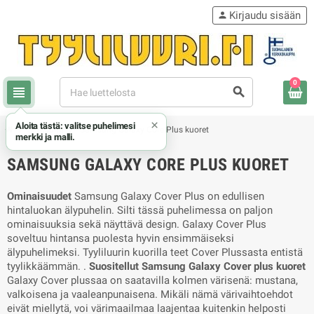
Kirjaudu sisään
person
0
view_headline
search
×
Aloita tästä: valitse puhelimesi
chevron_right
chevron_right
Samsung
Samsung Galaxy Core Plus kuoret
merkki ja malli.
SAMSUNG GALAXY CORE PLUS KUORET
Ominaisuudet
Samsung Galaxy Cover Plus on edullisen
hintaluokan älypuhelin. Silti tässä puhelimessa on paljon
ominaisuuksia sekä näyttävä design. Galaxy Cover Plus
soveltuu hintansa puolesta hyvin ensimmäiseksi
älypuhelimeksi. Tyyliluurin kuorilla teet Cover Plussasta entistä
tyylikkäämmän. .
Suositellut Samsung Galaxy Cover plus kuoret
Galaxy Cover plussaa on saatavilla kolmen värisenä: mustana,
valkoisena ja vaaleanpunaisena. Mikäli nämä värivaihtoehdot
eivät miellytä, voi värimaailmaa laajentaa kuitenkin helposti