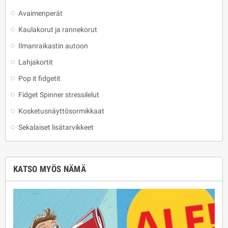
Avaimenperät
Kaulakorut ja rannekorut
Ilmanraikastin autoon
Lahjakortit
Pop it fidgetit
Fidget Spinner stressilelut
Kosketusnäyttösormikkaat
Sekalaiset lisätarvikkeet
KATSO MYÖS NÄMÄ