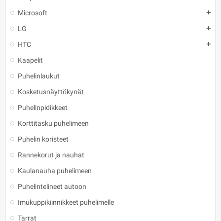
Microsoft
add
LG
add
HTC
add
Kaapelit
Puhelinlaukut
Kosketusnäyttökynät
Puhelinpidikkeet
Korttitasku puhelimeen
Puhelin koristeet
Rannekorut ja nauhat
Kaulanauha puhelimeen
Puhelintelineet autoon
Imukuppikiinnikkeet puhelimelle
Tarrat