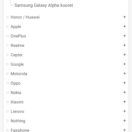
Samsung Galaxy Alpha kuoret
Honor / Huawei
add
Apple
add
OnePlus
add
Realme
add
Cepter
add
Google
add
Motorola
add
Oppo
add
Nokia
add
Xiaomi
add
Lenovo
add
Nothing
add
Fairphone
add